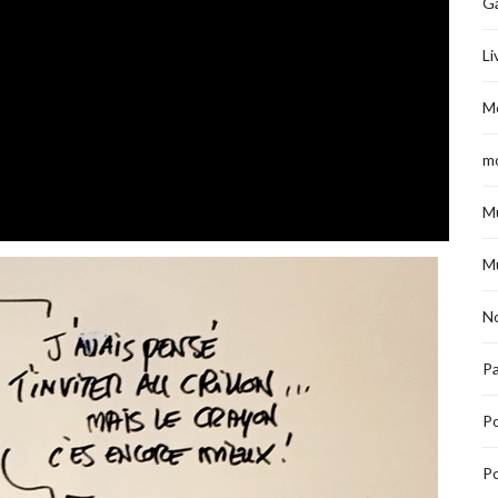
G
Li
M
m
M
M
No
Pa
P
Po