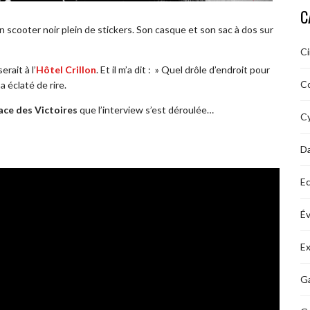
C
 scooter noir plein de stickers. Son casque et son sac à dos sur
C
erait à l’
Hôtel Crillon
. Et il m’a dit : » Quel drôle d’endroit pour
C
a éclaté de rire.
ace des Victoires
que l’interview s’est déroulée…
Cy
D
Ec
É
Ex
Ga