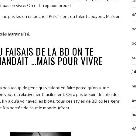
ja
 pas en vivre. On est trop nombreux!
d
 ne pas les en empêcher. Puis ils ont du talent souvent. Mais on
n
très marginalisé.
o
 FAISAIS DE LA BD ON TE
MANDAIT …MAIS POUR VIVRE
s
ju
ma
 y a beaucoup de gens qui veulent en
faire parce qu’on
a une
n veut et relativement facilement. On a pas besoin de faire des
av
Il y a qu’à voir avec les blogs, tous ces styles de BD où les gens
e à la portée de tout le monde
.
(rires)
m
d