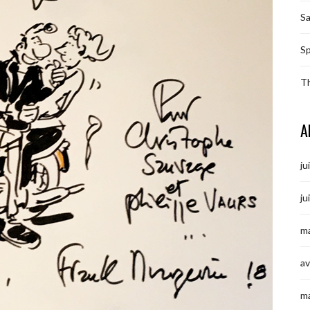
S
Sp
T
A
ju
ju
ma
av
m