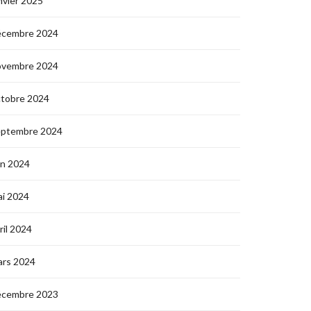
nvier 2025
écembre 2024
ovembre 2024
ctobre 2024
eptembre 2024
in 2024
i 2024
ril 2024
ars 2024
écembre 2023