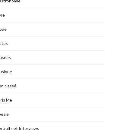
astronomie
vre
ode
otos
usees
usique
n classé
ris Me
oesie
rtraits et Interviews