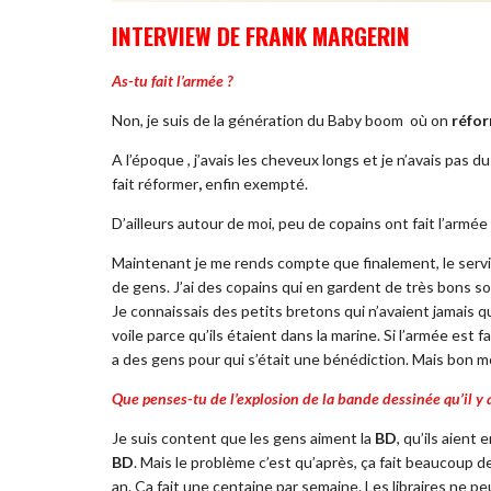
INTERVIEW DE FRANK MARGERIN
As-tu fait l’armée ?
Non, je suis de la génération du Baby boom où on
réfo
A l’époque , j’avais les cheveux longs et je n’avais pas d
fait réformer
,
enfin exempté.
D’ailleurs
autour de moi,
peu
de copains
ont
fait l’armée
Maintenant je me rends compte que finalement, le serv
de gens. J’ai des copains qui en gardent de très bons s
Je connaissais des petits bretons qui n’avaient jamais 
voile parce qu’ils étaient dans la marine. Si l’armée est
f
a des gens pour qui s’était une bénédiction. Mais bon
mo
Que penses-tu de l’explosion de la bande dessinée qu’il y
Je suis content que les gens aiment la
BD
, qu’ils aient 
BD
. Mais le problème c’est qu’après, ça fait beaucoup 
an. Ça fait une centaine par semaine. Les libraires ne p