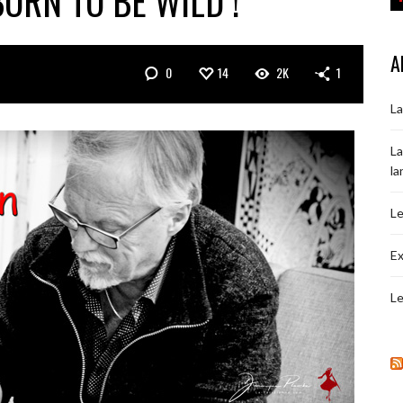
ORN TO BE WILD !
A
0
14
2K
1
La
La
la
Le
Ex
Le