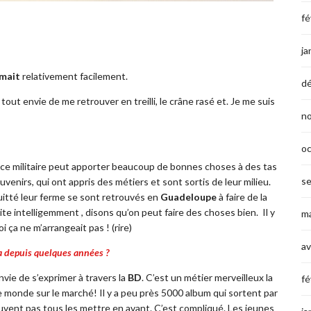
fé
ja
rmait
relativement facilement.
d
u tout
envie de me retrouver en treilli,
le crâne rasé et. Je me suis
n
o
ice militaire peut apporter beaucoup de bonnes choses à des tas
s
ouvenirs, qui ont appris des métiers
et sont sortis de
leur milieu.
quitté leur ferme se sont retrouvés en
Guadeloupe
à faire de la
aite intelligemment
, disons
qu’on peut
faire des choses bien. Il y
ma
i ça ne m’arrangeai
t pas ! (rire)
av
 a depuis quelques années ?
envie de s’exprimer à travers la
BD
. C’est un métier merveilleux la
fé
de monde sur le marché! Il y a peu près 5000 album qui sortent par
euvent pas tous les mettre en avant. C’est compliqué. Les jeunes