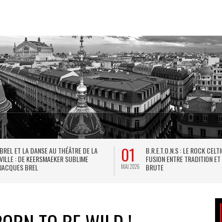
01
BREL ET LA DANSE AU THÉÂTRE DE LA
B.R.E.T.O.N.S : LE ROCK CELT
VILLE : DE KEERSMAEKER SUBLIME
FUSION ENTRE TRADITION ET
JACQUES BREL
BRUTE
MAI 2026