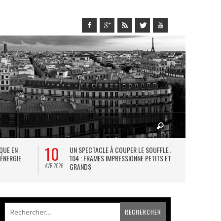
10
27
IQUE EN
UN SPECTACLE À COUPER LE SOUFFLE AU
L
 ÉNERGIE
104 : FRAMES IMPRESSIONNE PETITS ET
TH
GRANDS
AVR 2026
JUIL 2026