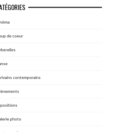
ATÉGORIES
inéma
oup de coeur
berelles
anse
rivains contemporains
vènements
positions
lerie photo