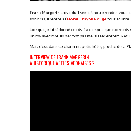
Frank Margerin
arrive du 15ème à notre rendez-vous en
son bras, il rentre à l’
Hôtel Crayon Rouge
tout sourire.
Lorsque je lui ai donné ce rdv, il a compris que notre rdv s
un rdv avec moi. Ils ne vont pas me laisser entrer! » et il 
Mais c’est dans ce charmant petit hôtel, proche de la
Pl
INTERVIEW DE FRANK MARGERIN
#HISTORIQUE #ETLESJAPONAISES ?