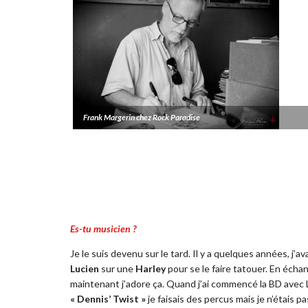
Frank Margerin chez Rock Paradise
Es-tu musicien ?
Je le suis
devenu sur le tard
. Il y a quelques années, j’av
Lucien
sur une
Harley
pour se le faire tatouer
. En échan
maintenant
j’adore ça.
Quand j’ai commencé la BD avec 
« Dennis’ Twist »
je faisais des percus
mais je n’étais p