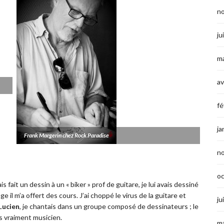
n
ju
ma
av
fé
ja
Frank Margerin chez Rock Paradise
n
o
ais fait un dessin à un « biker » prof de guitare,
je lui avais dessiné
ge il m’a offert des cours. J’ai choppé le virus de la guitare et
ju
L
ucien
,
je chantais dans un groupe composé de dessinateurs ; le
as vraiment musicien.
ma