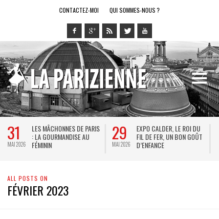
CONTACTEZ-MOI
QUI SOMMES-NOUS ?
31
29
LES MÂCHONNES DE PARIS
EXPO CALDER, LE ROI DU
: LA GOURMANDISE AU
FIL DE FER, UN BON GOÛT
FÉMININ
D’ENFANCE
MAI 2026
MAI 2026
M
ALL POSTS ON
FÉVRIER 2023