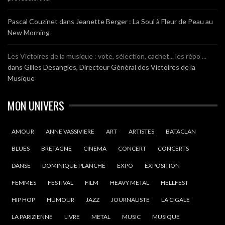
Pascal Couzinet
dans
Jeanette Berger : La Soul à Fleur de Peau au
New Morning
Les Victoires de la musique : vote, sélection, cachet... les répo ...
dans
Gilles Desangles, Directeur Général des Victoires de la
Musique
MON UNIVERS
AMOUR
ANNE VASSIVIERE
ART
ARTISTES
BATACLAN
BLUES
BRETAGNE
CINEMA
CONCERT
CONCERTS
DANSE
DOMINIQUE PLANCHE
EXPO
EXPOSITION
FEMMES
FESTIVAL
FILM
HEAVY METAL
HELLFEST
HIP HOP
HUMOUR
JAZZ
JOURNALISTE
LA CIGALE
LA PARIZIENNE
LIVRE
METAL
MUSIC
MUSIQUE