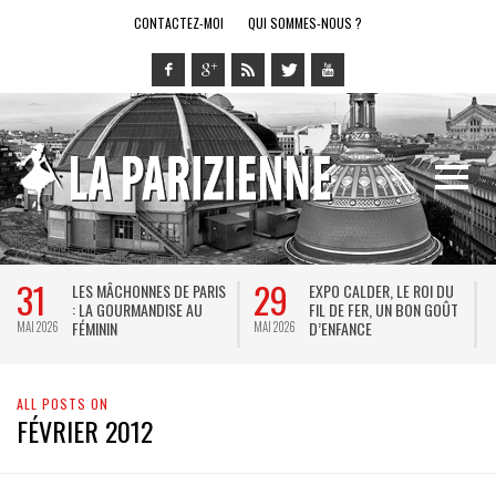
CONTACTEZ-MOI
QUI SOMMES-NOUS ?
31
29
LES MÂCHONNES DE PARIS
EXPO CALDER, LE ROI DU
: LA GOURMANDISE AU
FIL DE FER, UN BON GOÛT
FÉMININ
D’ENFANCE
MAI 2026
MAI 2026
M
ALL POSTS ON
FÉVRIER 2012