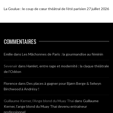
La Goulue : le coup de cœur théâtral de l’été parisien
27 juillet 2026
COMMENTAIRES
Emilie
dans
Les Mâchonnes de Paris : la gourmandise au féminin
Sevenair
dans
Hamlet, entre rage et modernité : la claque théâtrale
de l’Odéon
Florence
dans
Des places à gagner pour Bjørn Berge & Selwyn
Birchwood à Andrésy !
Guillaume Kerner, l’Ange blond du Muay Thaï
dans
Guillaume
Kerner, l’ange blond du Muay Thaï devenu entraineur
professionnel