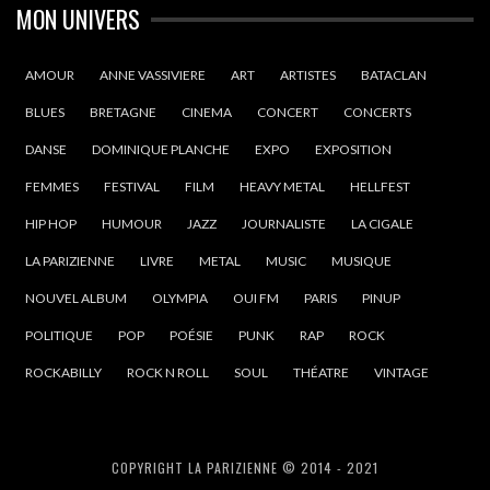
MON UNIVERS
AMOUR
ANNE VASSIVIERE
ART
ARTISTES
BATACLAN
BLUES
BRETAGNE
CINEMA
CONCERT
CONCERTS
DANSE
DOMINIQUE PLANCHE
EXPO
EXPOSITION
FEMMES
FESTIVAL
FILM
HEAVY METAL
HELLFEST
HIP HOP
HUMOUR
JAZZ
JOURNALISTE
LA CIGALE
LA PARIZIENNE
LIVRE
METAL
MUSIC
MUSIQUE
NOUVEL ALBUM
OLYMPIA
OUI FM
PARIS
PINUP
POLITIQUE
POP
POÉSIE
PUNK
RAP
ROCK
ROCKABILLY
ROCK N ROLL
SOUL
THÉATRE
VINTAGE
COPYRIGHT LA PARIZIENNE © 2014 - 2021