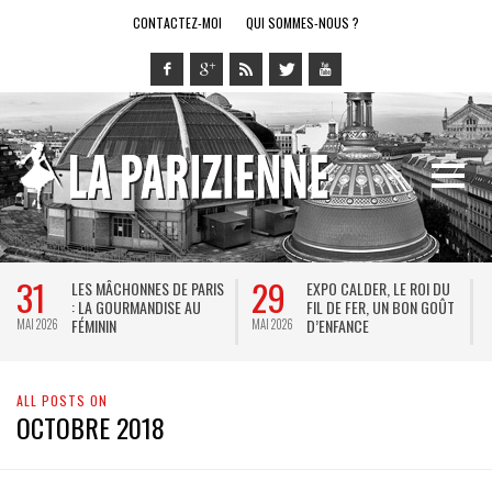
CONTACTEZ-MOI
QUI SOMMES-NOUS ?
31
29
LES MÂCHONNES DE PARIS
EXPO CALDER, LE ROI DU
: LA GOURMANDISE AU
FIL DE FER, UN BON GOÛT
FÉMININ
D’ENFANCE
MAI 2026
MAI 2026
M
ALL POSTS ON
OCTOBRE 2018