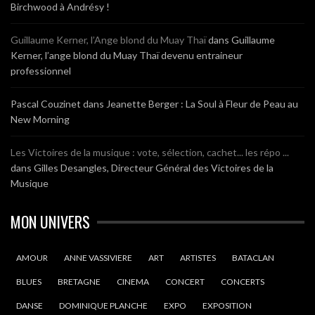
Birchwood à Andrésy !
Guillaume Kerner, l’Ange blond du Muay Thaï
dans
Guillaume
Kerner, l’ange blond du Muay Thaï devenu entraineur
professionnel
Pascal Couzinet
dans
Jeanette Berger : La Soul à Fleur de Peau au
New Morning
Les Victoires de la musique : vote, sélection, cachet... les répo ...
dans
Gilles Desangles, Directeur Général des Victoires de la
Musique
MON UNIVERS
AMOUR
ANNE VASSIVIERE
ART
ARTISTES
BATACLAN
BLUES
BRETAGNE
CINEMA
CONCERT
CONCERTS
DANSE
DOMINIQUE PLANCHE
EXPO
EXPOSITION