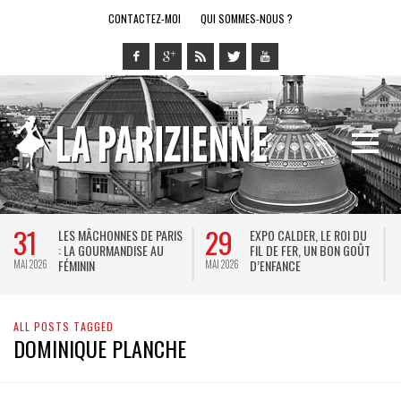
CONTACTEZ-MOI
QUI SOMMES-NOUS ?
31
29
LES MÂCHONNES DE PARIS
EXPO CALDER, LE ROI DU
: LA GOURMANDISE AU
FIL DE FER, UN BON GOÛT
FÉMININ
D’ENFANCE
MAI 2026
MAI 2026
M
ALL POSTS TAGGED
DOMINIQUE PLANCHE