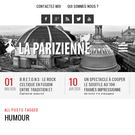
CONTACTEZ-MOI
QUI SOMMES-NOUS ?
01
10
B.R.E.T.O.N.S : LE ROCK
UN SPECTACLE À COUPER
CELTIQUE EN FUSION
LE SOUFFLE AU 104 :
ENTRE TRADITION ET
FRAMES IMPRESSIONNE
MAI 2026
AVR 2026
J
ÉNERGIE BRUTE
PETITS ET GRANDS
ALL POSTS TAGGED
HUMOUR