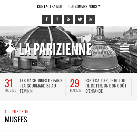
CONTACTEZ-MOI
QUI SOMMES-NOUS ?
31
29
LES MÂCHONNES DE PARIS
EXPO CALDER, LE ROI DU
: LA GOURMANDISE AU
FIL DE FER, UN BON GOÛT
FÉMININ
D’ENFANCE
MAI 2026
MAI 2026
M
ALL POSTS IN
MUSEES