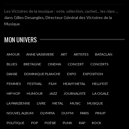
Les Victoires de la musique : vote, sélection, cachet... les répo ...
dans
Gilles Desangles, Directeur Général des Victoires de la
Musique
MON UNIVERS
AMOUR
ANNE VASSIVIERE
ART
ARTISTES
BATACLAN
BLUES
BRETAGNE
CINEMA
CONCERT
CONCERTS
DANSE
DOMINIQUE PLANCHE
EXPO
EXPOSITION
FEMMES
FESTIVAL
FILM
HEAVY METAL
HELLFEST
HIP HOP
HUMOUR
JAZZ
JOURNALISTE
LA CIGALE
LA PARIZIENNE
LIVRE
METAL
MUSIC
MUSIQUE
NOUVEL ALBUM
OLYMPIA
OUI FM
PARIS
PINUP
POLITIQUE
POP
POÉSIE
PUNK
RAP
ROCK