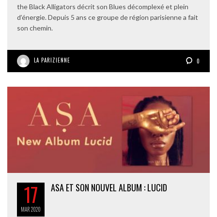
the Black Alligators décrit son Blues décomplexé et plein
d’énergie. Depuis 5 ans ce groupe de région parisienne a fait
son chemin.
LA PARIZIENNE
0
17
ASA ET SON NOUVEL ALBUM : LUCID
MAR
2020