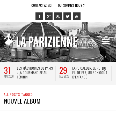
CONTACTEZ-MOI
QUI SOMMES-NOUS ?
31
29
LES MÂCHONNES DE PARIS
EXPO CALDER, LE ROI DU
: LA GOURMANDISE AU
FIL DE FER, UN BON GOÛT
FÉMININ
D’ENFANCE
MAI 2026
MAI 2026
M
ALL POSTS TAGGED
NOUVEL ALBUM