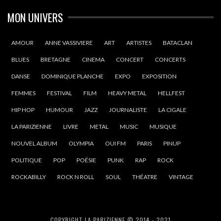
MON UNIVERS
AMOUR
ANNE VASSIVIERE
ART
ARTISTES
BATACLAN
BLUES
BRETAGNE
CINEMA
CONCERT
CONCERTS
DANSE
DOMINIQUE PLANCHE
EXPO
EXPOSITION
FEMMES
FESTIVAL
FILM
HEAVY METAL
HELLFEST
HIP HOP
HUMOUR
JAZZ
JOURNALISTE
LA CIGALE
LA PARIZIENNE
LIVRE
METAL
MUSIC
MUSIQUE
NOUVEL ALBUM
OLYMPIA
OUI FM
PARIS
PINUP
POLITIQUE
POP
POÉSIE
PUNK
RAP
ROCK
ROCKABILLY
ROCK N ROLL
SOUL
THÉATRE
VINTAGE
COPYRIGHT LA PARIZIENNE © 2014 - 2021