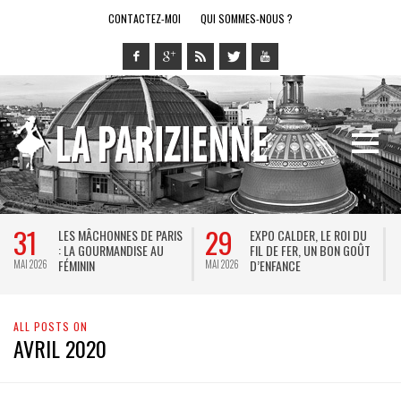
CONTACTEZ-MOI
QUI SOMMES-NOUS ?
31
29
LES MÂCHONNES DE PARIS
EXPO CALDER, LE ROI DU
: LA GOURMANDISE AU
FIL DE FER, UN BON GOÛT
FÉMININ
D’ENFANCE
MAI 2026
MAI 2026
M
ALL POSTS ON
AVRIL 2020