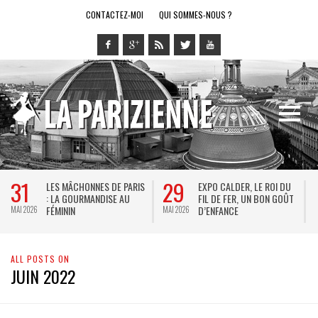
CONTACTEZ-MOI
QUI SOMMES-NOUS ?
31
29
LES MÂCHONNES DE PARIS
EXPO CALDER, LE ROI DU
: LA GOURMANDISE AU
FIL DE FER, UN BON GOÛT
FÉMININ
D’ENFANCE
MAI 2026
MAI 2026
M
ALL POSTS ON
JUIN 2022