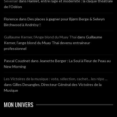
Sevenair
dans
Hamlet, entre rage et modernité : la claque théâtrale
de l’Odéon
Florence
dans
Des places à gagner pour Bjørn Berge & Selwyn
Birchwood à Andrésy !
Guillaume Kerner, l’Ange blond du Muay Thaï
dans
Guillaume
Kerner, l’ange blond du Muay Thaï devenu entraineur
professionnel
Pascal Couzinet
dans
Jeanette Berger : La Soul à Fleur de Peau au
New Morning
Les Victoires de la musique : vote, sélection, cachet... les répo ...
dans
Gilles Desangles, Directeur Général des Victoires de la
Musique
MON UNIVERS