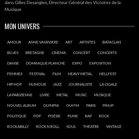
dans
Gilles Desangles, Directeur Général des Victoires de la
Musique
MON UNIVERS
AMOUR
ANNE VASSIVIERE
ART
ARTISTES
BATACLAN
BLUES
BRETAGNE
CINEMA
CONCERT
CONCERTS
DANSE
DOMINIQUE PLANCHE
EXPO
EXPOSITION
FEMMES
FESTIVAL
FILM
HEAVY METAL
HELLFEST
HIP HOP
HUMOUR
JAZZ
JOURNALISTE
LA CIGALE
LA PARIZIENNE
LIVRE
METAL
MUSIC
MUSIQUE
NOUVEL ALBUM
OLYMPIA
OUI FM
PARIS
PINUP
POLITIQUE
POP
POÉSIE
PUNK
RAP
ROCK
ROCKABILLY
ROCK N ROLL
SOUL
THÉATRE
VINTAGE