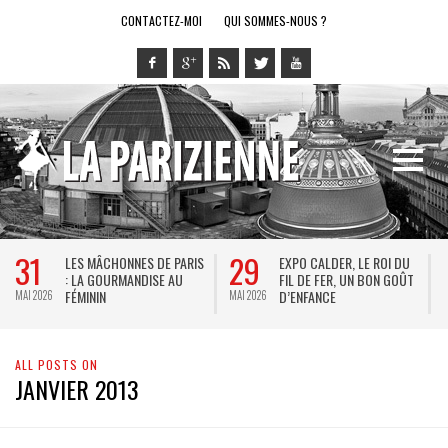
CONTACTEZ-MOI
QUI SOMMES-NOUS ?
31
29
LES MÂCHONNES DE PARIS
EXPO CALDER, LE ROI DU
: LA GOURMANDISE AU
FIL DE FER, UN BON GOÛT
FÉMININ
D’ENFANCE
MAI 2026
MAI 2026
M
ALL POSTS ON
JANVIER 2013