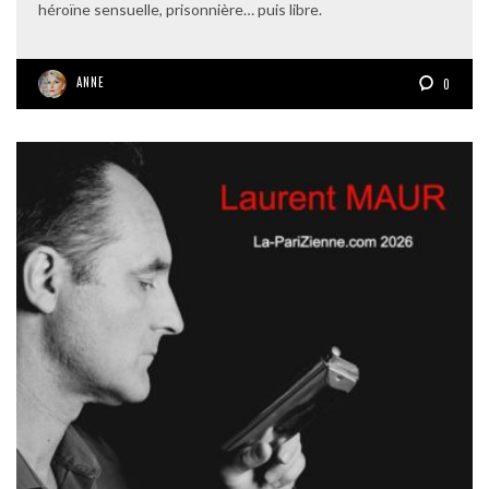
héroïne sensuelle, prisonnière… puis libre.
ANNE
0