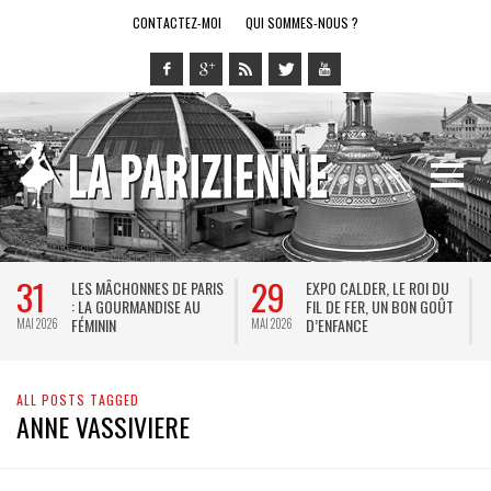
CONTACTEZ-MOI
QUI SOMMES-NOUS ?
28
14
LDER, LE ROI DU
LE RING DE KATHARSY, UN
BREL ET LA
FER, UN BON GOÛT
SPECTACLE EN FORME DE
THÉÂTRE DE 
CE
JEU VIDÉO !
KEERSMAEK
MAI 2026
MAI 2026
JACQUES B
ALL POSTS TAGGED
ANNE VASSIVIERE