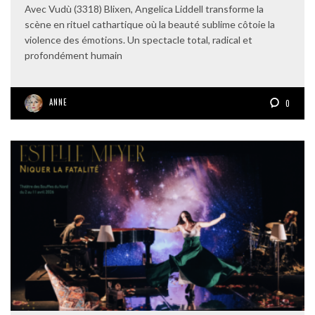
Avec Vudù (3318) Blixen, Angelica Liddell transforme la
scène en rituel cathartique où la beauté sublime côtoie la
violence des émotions. Un spectacle total, radical et
profondément humain
ANNE
0