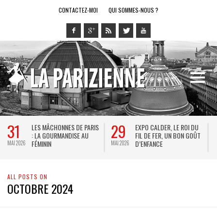
CONTACTEZ-MOI
QUI SOMMES-NOUS ?
31
29
LES MÂCHONNES DE PARIS
EXPO CALDER, LE ROI DU
: LA GOURMANDISE AU
FIL DE FER, UN BON GOÛT
FÉMININ
D’ENFANCE
MAI 2026
MAI 2026
M
ALL POSTS ON
OCTOBRE 2024