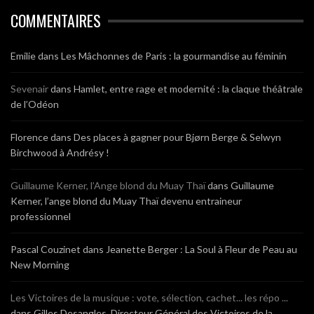
COMMENTAIRES
Emilie
dans
Les Mâchonnes de Paris : la gourmandise au féminin
Sevenair
dans
Hamlet, entre rage et modernité : la claque théâtrale
de l’Odéon
Florence
dans
Des places à gagner pour Bjørn Berge & Selwyn
Birchwood à Andrésy !
Guillaume Kerner, l’Ange blond du Muay Thaï
dans
Guillaume
Kerner, l’ange blond du Muay Thaï devenu entraineur
professionnel
Pascal Couzinet
dans
Jeanette Berger : La Soul à Fleur de Peau au
New Morning
Les Victoires de la musique : vote, sélection, cachet... les répo ...
dans
Gilles Desangles, Directeur Général des Victoires de la