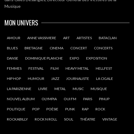
Musique
MON UNIVERS
AMOUR
ANNE VASSIVIERE
ART
ARTISTES
BATACLAN
BLUES
BRETAGNE
CINEMA
CONCERT
CONCERTS
DANSE
DOMINIQUE PLANCHE
EXPO
EXPOSITION
FEMMES
FESTIVAL
FILM
HEAVY METAL
HELLFEST
HIP HOP
HUMOUR
JAZZ
JOURNALISTE
LA CIGALE
LA PARIZIENNE
LIVRE
METAL
MUSIC
MUSIQUE
NOUVEL ALBUM
OLYMPIA
OUI FM
PARIS
PINUP
POLITIQUE
POP
POÉSIE
PUNK
RAP
ROCK
ROCKABILLY
ROCK N ROLL
SOUL
THÉATRE
VINTAGE