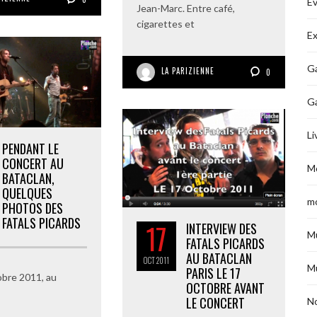
É
Jean-Marc. Entre café,
cigarettes et
Ex
Ga
LA PARIZIENNE
0
G
Li
PENDANT LE
CONCERT AU
M
BATACLAN,
QUELQUES
m
PHOTOS DES
FATALS PICARDS
17
INTERVIEW DES
M
FATALS PICARDS
AU BATACLAN
OCT
2011
M
PARIS LE 17
bre 2011, au
OCTOBRE AVANT
LE CONCERT
No