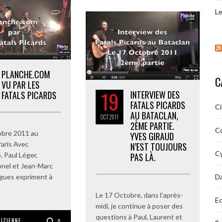
Le
PLANCHE.COM
C
VU PAR LES
19
INTERVIEW DES
FATALS PICARDS
FATALS PICARDS
C
AU BATACLAN,
OCT
2011
2ÈME PARTIE.
C
obre 2011 au
YVES GIRAUD
Paris Avec
N’EST TOUJOURS
Cy
PAS LÀ.
, Paul Léger,
nel et Jean-Marc
D
gues expriment à
Le 17 Octobre, dans l’après-
Ec
midi, je continue à poser des
questions à Paul, Laurent et
RIZIENNE
0