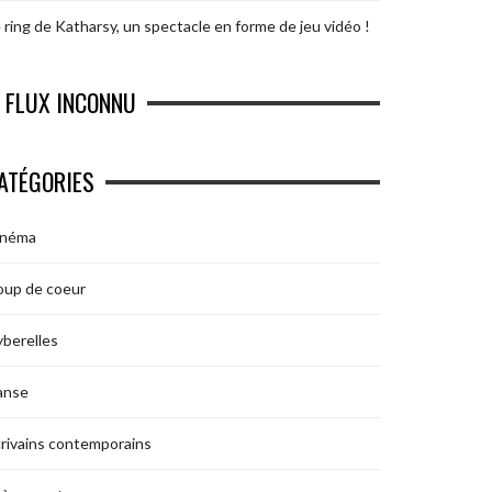
 ring de Katharsy, un spectacle en forme de jeu vidéo !
FLUX INCONNU
ATÉGORIES
inéma
oup de coeur
berelles
anse
rivains contemporains