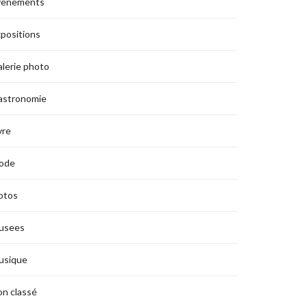
vènements
positions
lerie photo
astronomie
vre
ode
otos
usees
usique
n classé