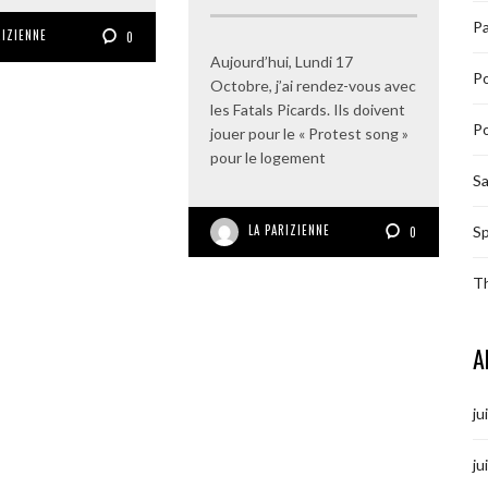
Pa
RIZIENNE
0
Aujourd’hui, Lundi 17
P
Octobre, j’ai rendez-vous avec
les Fatals Picards. Ils doivent
Po
jouer pour le « Protest song »
pour le logement
S
LA PARIZIENNE
Sp
0
T
A
ju
ju