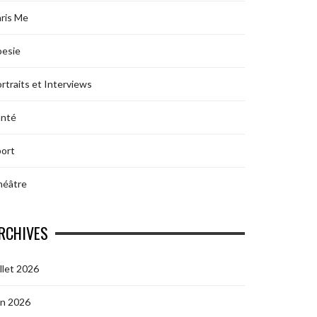
ris Me
oesie
rtraits et Interviews
anté
ort
héâtre
RCHIVES
illet 2026
in 2026