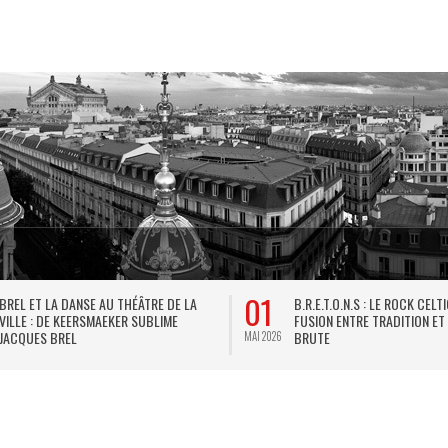
01
BREL ET LA DANSE AU THÉÂTRE DE LA
B.R.E.T.O.N.S : LE ROCK CELT
VILLE : DE KEERSMAEKER SUBLIME
FUSION ENTRE TRADITION ET
JACQUES BREL
BRUTE
MAI 2026