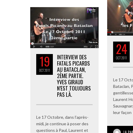
24
19
INTERVIEW DES
OCT
2011
FATALS PICARDS
AU BATACLAN,
OCT
2011
2ÈME PARTIE.
Le 17 Oct
YVES GIRAUD
Bataclan, 
N’EST TOUJOURS
gentillesse
PAS LÀ.
Laurent Ho
Sauvagnar
leur façon
Le 17 Octobre, dans l’après-
midi, je continue à poser des
questions à Paul, Laurent et
LA PA