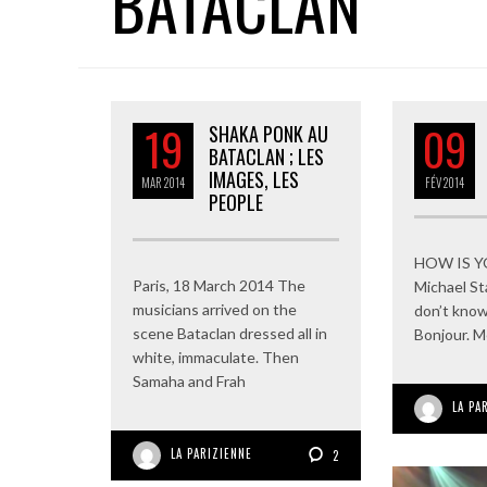
BATACLAN
19
09
SHAKA PONK AU
BATACLAN ; LES
IMAGES, LES
MAR
2014
FÉV
2014
PEOPLE
HOW IS Y
Paris, 18 March 2014 The
Michael Sta
musicians arrived on the
don’t know
scene Bataclan dressed all in
Bonjour. M
white, immaculate. Then
Samaha and Frah
LA PA
LA PARIZIENNE
2