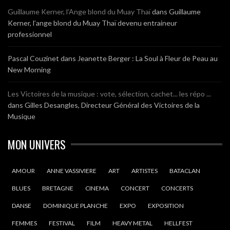
Guillaume Kerner, l’Ange blond du Muay Thaï
dans
Guillaume
Kerner, l’ange blond du Muay Thaï devenu entraineur
professionnel
Pascal Couzinet
dans
Jeanette Berger : La Soul à Fleur de Peau au
New Morning
Les Victoires de la musique : vote, sélection, cachet... les répo ...
dans
Gilles Desangles, Directeur Général des Victoires de la
Musique
MON UNIVERS
AMOUR
ANNE VASSIVIERE
ART
ARTISTES
BATACLAN
BLUES
BRETAGNE
CINEMA
CONCERT
CONCERTS
DANSE
DOMINIQUE PLANCHE
EXPO
EXPOSITION
FEMMES
FESTIVAL
FILM
HEAVY METAL
HELLFEST