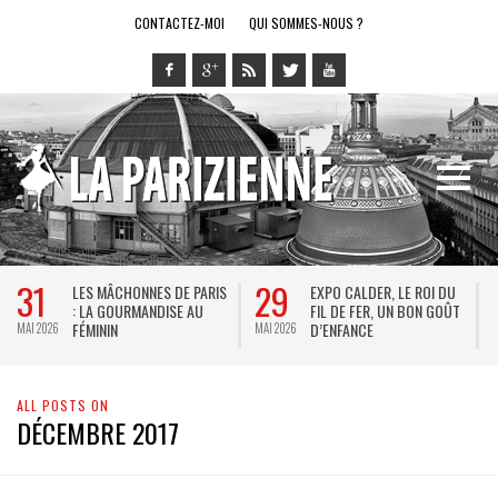
CONTACTEZ-MOI
QUI SOMMES-NOUS ?
31
29
LES MÂCHONNES DE PARIS
EXPO CALDER, LE ROI DU
: LA GOURMANDISE AU
FIL DE FER, UN BON GOÛT
FÉMININ
D’ENFANCE
MAI 2026
MAI 2026
M
ALL POSTS ON
DÉCEMBRE 2017