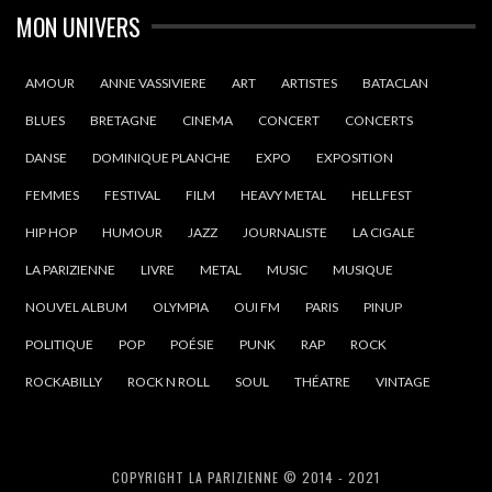
MON UNIVERS
AMOUR
ANNE VASSIVIERE
ART
ARTISTES
BATACLAN
BLUES
BRETAGNE
CINEMA
CONCERT
CONCERTS
DANSE
DOMINIQUE PLANCHE
EXPO
EXPOSITION
FEMMES
FESTIVAL
FILM
HEAVY METAL
HELLFEST
HIP HOP
HUMOUR
JAZZ
JOURNALISTE
LA CIGALE
LA PARIZIENNE
LIVRE
METAL
MUSIC
MUSIQUE
NOUVEL ALBUM
OLYMPIA
OUI FM
PARIS
PINUP
POLITIQUE
POP
POÉSIE
PUNK
RAP
ROCK
ROCKABILLY
ROCK N ROLL
SOUL
THÉATRE
VINTAGE
COPYRIGHT LA PARIZIENNE © 2014 - 2021