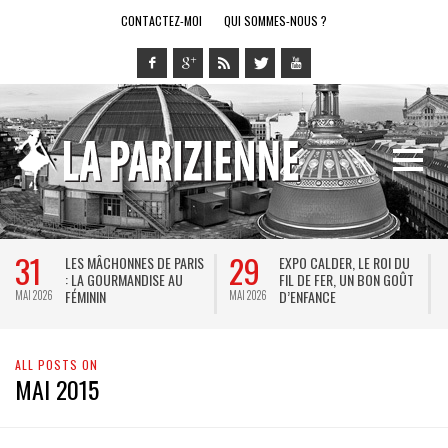
CONTACTEZ-MOI
QUI SOMMES-NOUS ?
31
29
LES MÂCHONNES DE PARIS
EXPO CALDER, LE ROI DU
: LA GOURMANDISE AU
FIL DE FER, UN BON GOÛT
FÉMININ
D’ENFANCE
MAI 2026
MAI 2026
M
ALL POSTS ON
MAI 2015