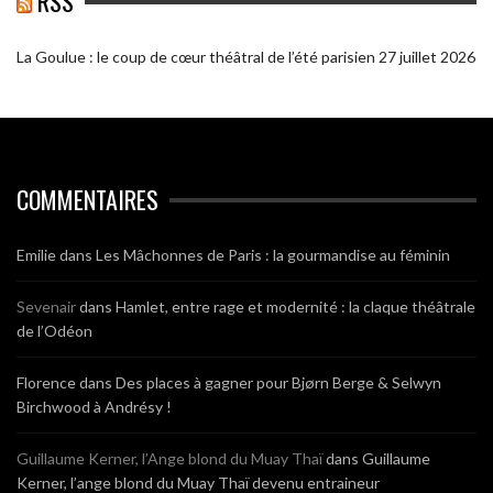
RSS
La Goulue : le coup de cœur théâtral de l’été parisien
27 juillet 2026
COMMENTAIRES
Emilie
dans
Les Mâchonnes de Paris : la gourmandise au féminin
Sevenair
dans
Hamlet, entre rage et modernité : la claque théâtrale
de l’Odéon
Florence
dans
Des places à gagner pour Bjørn Berge & Selwyn
Birchwood à Andrésy !
Guillaume Kerner, l’Ange blond du Muay Thaï
dans
Guillaume
Kerner, l’ange blond du Muay Thaï devenu entraineur