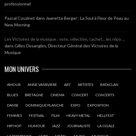
professionnel
Pascal Couzinet
dans
Jeanette Berger : La Soul à Fleur de Peau au
New Morning
Les Victoires de la musique : vote, sélection, cachet... les répo ...
dans
Gilles Desangles, Directeur Général des Victoires de la
Musique
MON UNIVERS
AMOUR
ANNE VASSIVIERE
ART
ARTISTES
BATACLAN
BLUES
BRETAGNE
CINEMA
CONCERT
CONCERTS
DANSE
DOMINIQUE PLANCHE
EXPO
EXPOSITION
FEMMES
FESTIVAL
FILM
HEAVY METAL
HELLFEST
HIP HOP
HUMOUR
JAZZ
JOURNALISTE
LA CIGALE