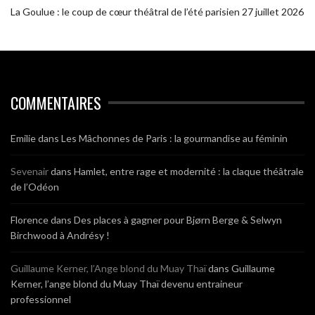
La Goulue : le coup de cœur théâtral de l’été parisien
27 juillet 2026
COMMENTAIRES
Emilie
dans
Les Mâchonnes de Paris : la gourmandise au féminin
Sevenair
dans
Hamlet, entre rage et modernité : la claque théâtrale
de l’Odéon
Florence
dans
Des places à gagner pour Bjørn Berge & Selwyn
Birchwood à Andrésy !
Guillaume Kerner, l’Ange blond du Muay Thaï
dans
Guillaume
Kerner, l’ange blond du Muay Thaï devenu entraineur
professionnel