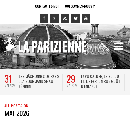
CONTACTEZ-MOI
QUI SOMMES-NOUS ?
31
29
LES MÂCHONNES DE PARIS
EXPO CALDER, LE ROI DU
: LA GOURMANDISE AU
FIL DE FER, UN BON GOÛT
FÉMININ
D’ENFANCE
MAI 2026
MAI 2026
M
ALL POSTS ON
MAI 2026