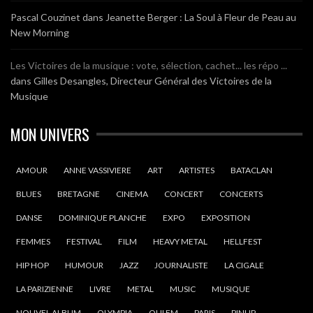
Pascal Couzinet
dans
Jeanette Berger : La Soul à Fleur de Peau au
New Morning
Les Victoires de la musique : vote, sélection, cachet... les répo ...
dans
Gilles Desangles, Directeur Général des Victoires de la
Musique
MON UNIVERS
AMOUR
ANNE VASSIVIERE
ART
ARTISTES
BATACLAN
BLUES
BRETAGNE
CINEMA
CONCERT
CONCERTS
DANSE
DOMINIQUE PLANCHE
EXPO
EXPOSITION
FEMMES
FESTIVAL
FILM
HEAVY METAL
HELLFEST
HIP HOP
HUMOUR
JAZZ
JOURNALISTE
LA CIGALE
LA PARIZIENNE
LIVRE
METAL
MUSIC
MUSIQUE
NOUVEL ALBUM
OLYMPIA
OUI FM
PARIS
PINUP