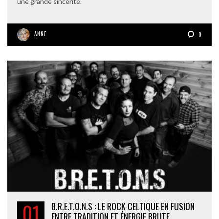
une grande sincérité.
ANNE
0
01
B.R.E.T.O.N.S : LE ROCK CELTIQUE EN FUSION
ENTRE TRADITION ET ÉNERGIE BRUTE