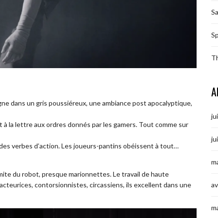
S
Sp
T
A
igne dans un gris poussiéreux, une ambiance post apocalyptique,
ju
t à la lettre aux ordres donnés par les gamers. Tout comme sur
ju
e des verbes d’action. Les joueurs-pantins obéissent à tout…
ma
 limite du robot, presque marionnettes. Le travail de haute
av
 acteurices, contorsionnistes, circassiens, ils excellent dans une
m