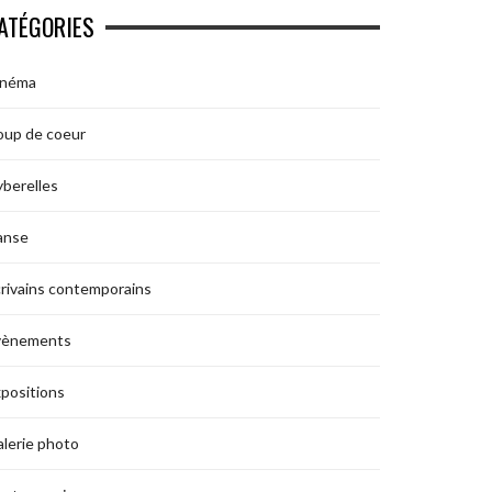
ATÉGORIES
inéma
oup de coeur
berelles
anse
rivains contemporains
vènements
positions
lerie photo