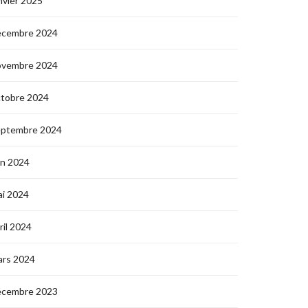
nvier 2025
écembre 2024
ovembre 2024
ctobre 2024
eptembre 2024
in 2024
i 2024
ril 2024
ars 2024
écembre 2023