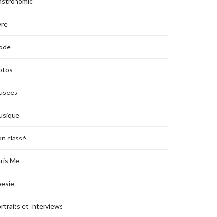
astronomie
vre
ode
otos
usees
usique
n classé
ris Me
oesie
rtraits et Interviews