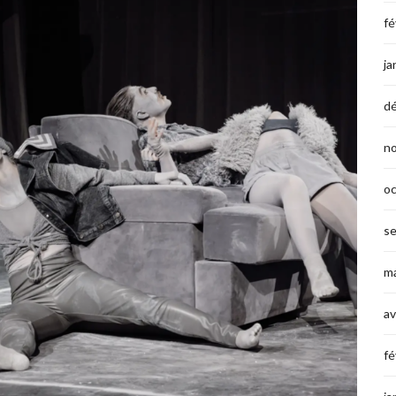
fé
ja
d
n
o
s
ma
av
fé