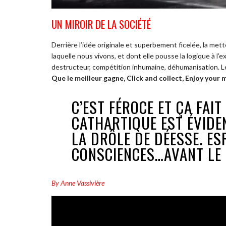
UN MIROIR DE LA SOCIÉTÉ
Derrière l’idée originale et superbement ficelée, la me
laquelle nous vivons, et dont elle pousse la logique à l
destructeur, compétition inhumaine, déhumanisation. Les
Que le meilleur gagne, Click and collect, Enjoy your m
C’EST FÉROCE ET ÇA FAIT
CATHARTIQUE EST ÉVIDEN
LA DRÔLE DE DÉESSE. ES
CONSCIENCES…AVANT LE 
By Anne Vassivière