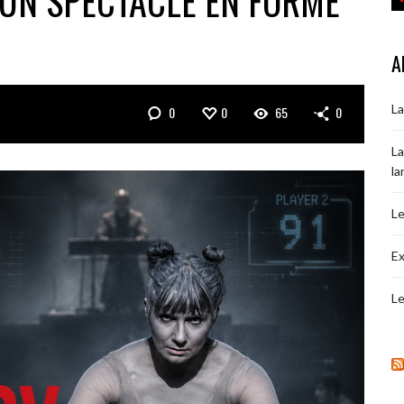
 UN SPECTACLE EN FORME
A
La
0
0
65
0
La
la
Le
Ex
Le