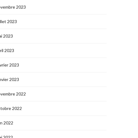
ovembre 2023
illet 2023
i 2023
ril 2023
vrier 2023
nvier 2023
ovembre 2022
ctobre 2022
in 2022
i 2022