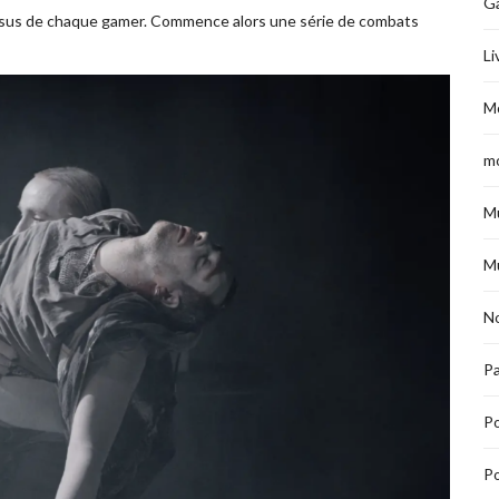
G
essus de chaque gamer. Commence alors une série de combats
Li
M
m
M
M
No
Pa
P
Po