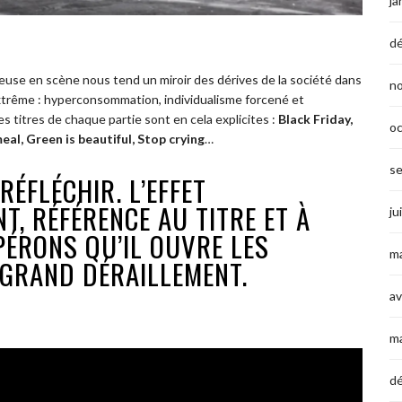
ja
d
tteuse en scène nous tend un miroir des dérives de la société dans
n
’extrême : hyperconsommation, individualisme forcené et
 titres de chaque partie sont en cela explicites :
Black Friday,
o
eal, Green is beautiful, Stop crying
…
s
 RÉFLÉCHIR. L’EFFET
T, RÉFÉRENCE AU TITRE ET À
ju
PÉRONS QU’IL OUVRE LES
ma
GRAND DÉRAILLEMENT.
av
m
d