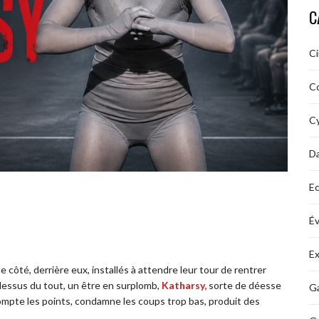
C
C
C
Cy
D
Ec
É
Ex
e côté, derrière eux, installés à attendre leur tour de rentrer
-dessus du tout, un être en surplomb,
Katharsy,
sorte de déesse
Ga
compte les points, condamne les coups trop bas, produit des