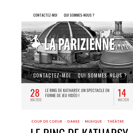
CONTACTEZ-MOI
QUI SOMMES-NOUS ?
CONTACTEZ-MOI
QUI SOMMES-NOUS ?
27
10
LE SOUFFLE AU
LA GOULUE : LE COUP DE CŒUR
E PETITS ET
THÉÂTRAL DE L’ÉTÉ PARISIEN
JUIL 2026
JUIN 2026
COUP DE COEUR
DANSE
MUSIQUE
THÉÂTRE