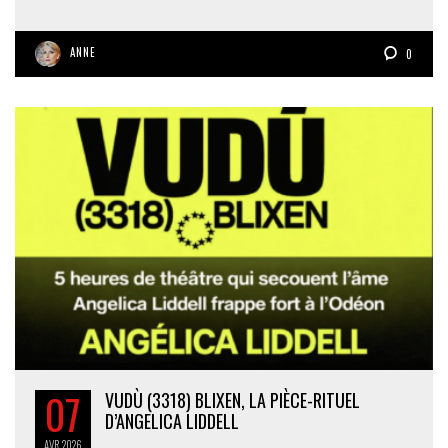
ANNE
0
07
VUDÙ (3318) BLIXEN, LA PIÈCE-RITUEL
D’ANGELICA LIDDELL
AVR
2026