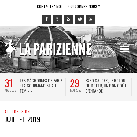
CONTACTEZ-MOI
QUI SOMMES-NOUS ?
31
29
LES MÂCHONNES DE PARIS
EXPO CALDER, LE ROI DU
: LA GOURMANDISE AU
FIL DE FER, UN BON GOÛT
FÉMININ
D’ENFANCE
MAI 2026
MAI 2026
M
ALL POSTS ON
JUILLET 2019