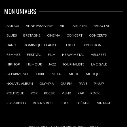
MON UNIVERS
AMOUR
ANNE VASSIVIERE
ART
ARTISTES
BATACLAN
BLUES
BRETAGNE
CINEMA
CONCERT
CONCERTS
DANSE
DOMINIQUE PLANCHE
EXPO
EXPOSITION
FEMMES
FESTIVAL
FILM
HEAVY METAL
HELLFEST
HIP HOP
HUMOUR
JAZZ
JOURNALISTE
LA CIGALE
LA PARIZIENNE
LIVRE
METAL
MUSIC
MUSIQUE
NOUVEL ALBUM
OLYMPIA
OUI FM
PARIS
PINUP
POLITIQUE
POP
POÉSIE
PUNK
RAP
ROCK
ROCKABILLY
ROCK N ROLL
SOUL
THÉATRE
VINTAGE