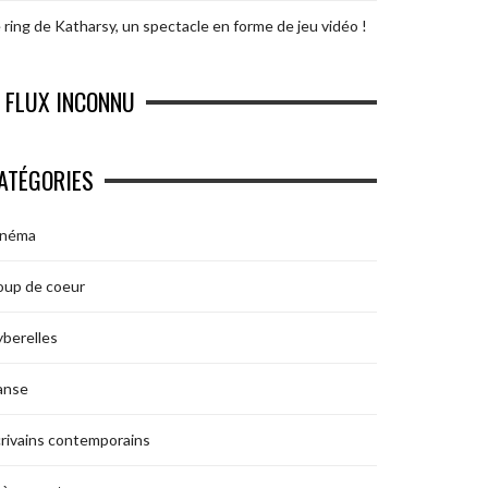
 ring de Katharsy, un spectacle en forme de jeu vidéo !
FLUX INCONNU
ATÉGORIES
inéma
oup de coeur
berelles
anse
rivains contemporains