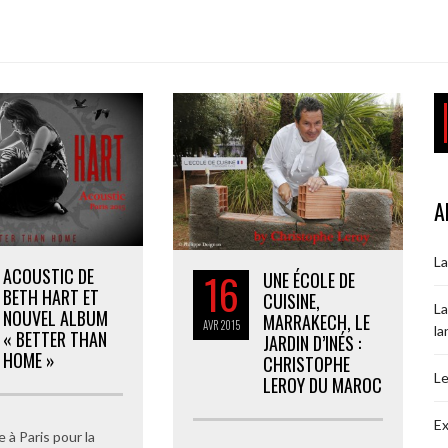
A
La
ACOUSTIC DE
16
UNE ÉCOLE DE
BETH HART ET
CUISINE,
La
NOUVEL ALBUM
MARRAKECH, LE
AVR
2015
la
« BETTER THAN
JARDIN D’INÉS :
HOME »
CHRISTOPHE
Le
LEROY DU MAROC
Ex
 à Paris pour la