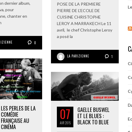
on dernier album,
POSE DE LA PREMIERE
Le
va, pour
PIERRE DE L’ECOLE DE
nne, chanter en
CUISINE CHRISTOPHE
n
LEROY A MARRAKECH Le 11
avril, le chef Christophe Leroy
a posé la
RIZIENNE
0
C
LA PARIZIENNE
1
C
C
Cy
D
LES PERLES DE LA
07
GAELLE BUSWEL
COMÉDIE
ET LE BLUES :
Ec
FRANÇAISE AU
BLACK TO BLUE
AVR
2015
CINÉMA