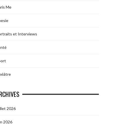
ris Me
oesie
rtraits et Interviews
anté
ort
héâtre
RCHIVES
illet 2026
in 2026