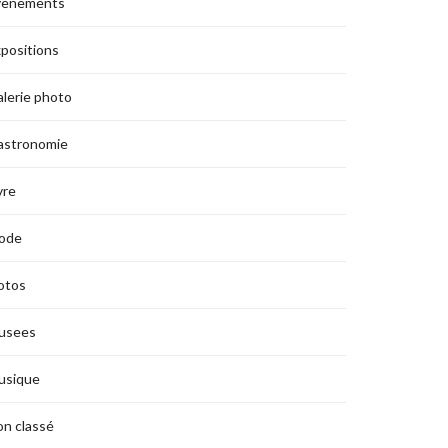
vènements
positions
lerie photo
astronomie
vre
ode
otos
usees
usique
n classé