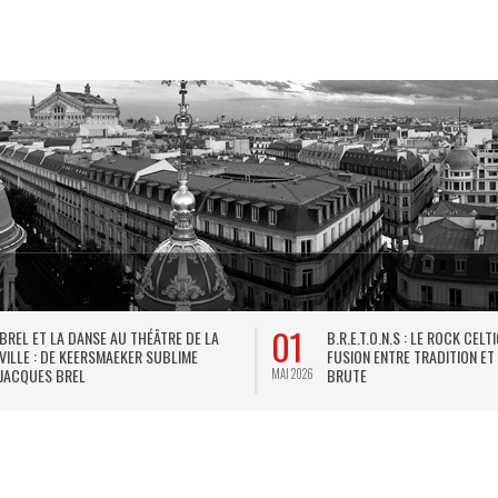
01
BREL ET LA DANSE AU THÉÂTRE DE LA
B.R.E.T.O.N.S : LE ROCK CELT
VILLE : DE KEERSMAEKER SUBLIME
FUSION ENTRE TRADITION ET
JACQUES BREL
BRUTE
MAI 2026