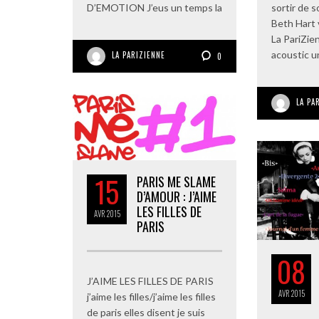
D’EMOTION J’eus un temps la
sortir de s
Beth Hart 
La PariZie
acoustic u
LA PARIZIENNE
0
LA PA
15
PARIS ME SLAME
D’AMOUR : J’AIME
LES FILLES DE
AVR
2015
PARIS
08
J’AIME LES FILLES DE PARIS
AVR
2015
j’aime les filles/j’aime les filles
de paris elles disent je suis