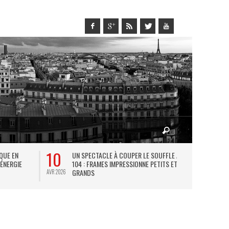
10
27
IQUE EN
UN SPECTACLE À COUPER LE SOUFFLE AU
L
 ÉNERGIE
104 : FRAMES IMPRESSIONNE PETITS ET
TH
GRANDS
AVR 2026
JUIL 2026