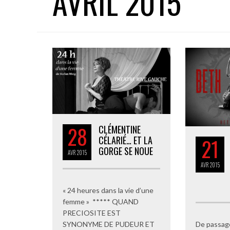
AVRIL 2015
28
CLÉMENTINE
CÉLARIÉ… ET LA
21
GORGE SE NOUE
AVR
2015
AVR
2015
« 24 heures dans la vie d’une
femme » ***** QUAND
PRECIOSITE EST
SYNONYME DE PUDEUR ET
De passage