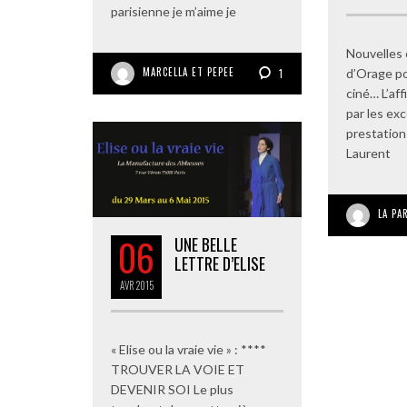
parisienne je m’aime je
Nouvelles
MARCELLA ET PEPEE
d’Orage po
1
ciné… L’af
par les ex
prestation
Laurent
LA PA
06
UNE BELLE
LETTRE D’ELISE
AVR
2015
« Elise ou la vraie vie » : ****
TROUVER LA VOIE ET
DEVENIR SOI Le plus