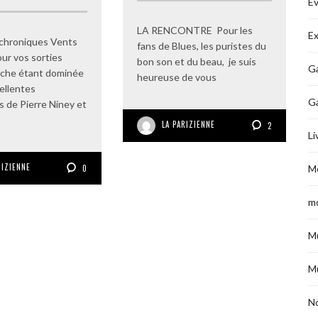
É
LA RENCONTRE Pour les
Ex
 chroniques Vents
fans de Blues, les puristes du
ur vos sorties
bon son et du beau, je suis
Ga
fiche étant dominée
heureuse de vous
cellentes
G
s de Pierre Niney et
LA PARIZIENNE
2
Li
RIZIENNE
M
0
m
M
M
No