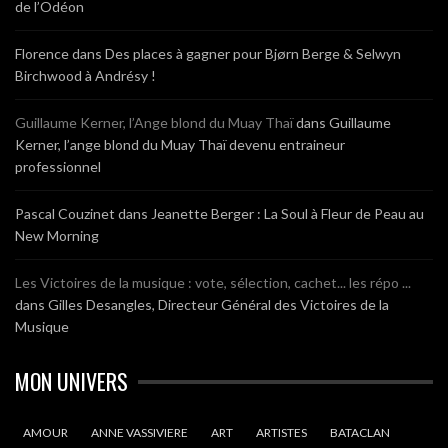
de l’Odéon
Florence
dans
Des places à gagner pour Bjørn Berge & Selwyn
Birchwood à Andrésy !
Guillaume Kerner, l’Ange blond du Muay Thaï
dans
Guillaume
Kerner, l’ange blond du Muay Thaï devenu entraineur
professionnel
Pascal Couzinet
dans
Jeanette Berger : La Soul à Fleur de Peau au
New Morning
Les Victoires de la musique : vote, sélection, cachet... les répo ...
dans
Gilles Desangles, Directeur Général des Victoires de la
Musique
MON UNIVERS
AMOUR
ANNE VASSIVIERE
ART
ARTISTES
BATACLAN