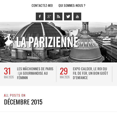
CONTACTEZ-MOI
QUI SOMMES-NOUS ?
31
29
LES MÂCHONNES DE PARIS
EXPO CALDER, LE ROI DU
: LA GOURMANDISE AU
FIL DE FER, UN BON GOÛT
FÉMININ
D’ENFANCE
MAI 2026
MAI 2026
M
ALL POSTS ON
DÉCEMBRE 2015