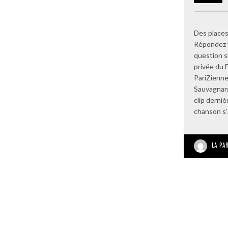
Des places
Répondez v
question s
privée du 
PariZienne
Sauvagnarg
clip derni
chanson s’a
LA PA