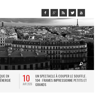
10
27
IQUE EN
UN SPECTACLE À COUPER LE SOUFFLE AU
L
 ÉNERGIE
104 : FRAMES IMPRESSIONNE PETITS ET
TH
GRANDS
AVR 2026
JUIL 2026