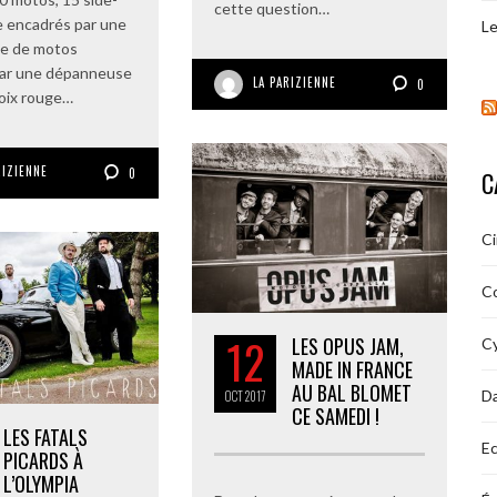
cette question…
ke encadrés par une
Le
ne de motos
par une dépanneuse
LA PARIZIENNE
0
roix rouge…
RIZIENNE
0
C
C
C
12
LES OPUS JAM,
Cy
MADE IN FRANCE
AU BAL BLOMET
D
OCT
2017
CE SAMEDI !
LES FATALS
Ec
PICARDS À
L’OLYMPIA