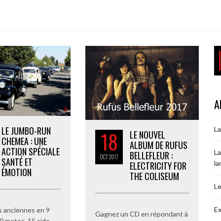
A
LE JUMBO-RUN
La
18
LE NOUVEL
CHEMEA : UNE
ALBUM DE RUFUS
ACTION SPÉCIALE
La
BELLEFLEUR :
OCT
2017
SANTÉ ET
la
ELECTRICITY FOR
ÉMOTION
THE COLISEUM
Le
Ex
s anciennes en 9
Gagnez un CD en répondant à
0 motos, 15 side-