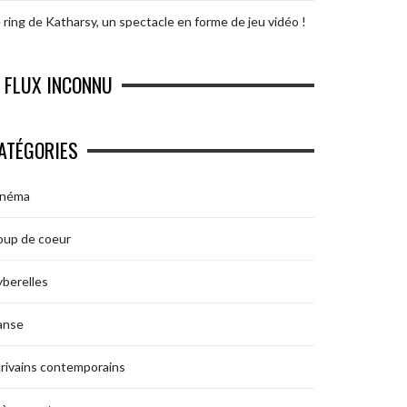
 ring de Katharsy, un spectacle en forme de jeu vidéo !
FLUX INCONNU
ATÉGORIES
inéma
oup de coeur
berelles
anse
rivains contemporains