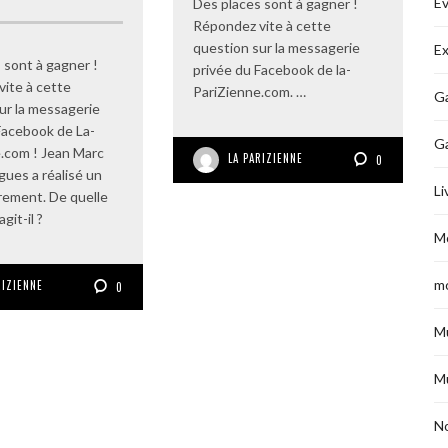
É
Des places sont à gagner !
Répondez vite à cette
question sur la messagerie
Ex
 sont à gagner !
privée du Facebook de la-
ite à cette
PariZienne.com. …
Ga
ur la messagerie
Facebook de La-
G
.com ! Jean Marc
LA PARIZIENNE
0
ues a réalisé un
Li
èrement. De quelle
git-il ?
M
m
RIZIENNE
0
M
M
No