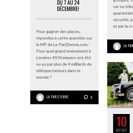
DU 7 AU 24
car ou tri
DÉCEMBRE!
quarantai
sécurité, 
et par la c
Pour gagner des places,
répondez à cette question sur
le MP de La-PariZienne.com :
LA PA
Pour quel grand événement à
Londres 40 Stompers ont été
vu vu par plus de 4 milliards de
téléspectateurs dans le
monde ?
LA PARIZIENNE
0
10
OCT
2017