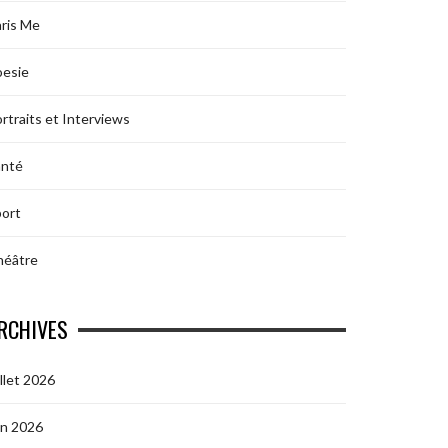
ris Me
oesie
rtraits et Interviews
anté
ort
héâtre
RCHIVES
illet 2026
in 2026