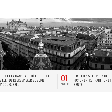
01
BREL ET LA DANSE AU THÉÂTRE DE LA
B.R.E.T.O.N.S : LE ROCK CELT
VILLE : DE KEERSMAEKER SUBLIME
FUSION ENTRE TRADITION ET
JACQUES BREL
BRUTE
MAI 2026