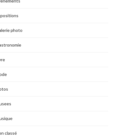
vènements
positions
lerie photo
astronomie
vre
ode
otos
usees
usique
n classé