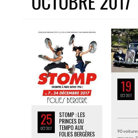
OCTOBRE 2017
19
OCT
2017
25
STOMP : LES
PRINCES DU
TEMPO AUX
OCT
2017
90 voiture
FOLIES BERGÈRES
groupes, 3