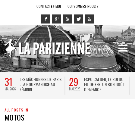
CONTACTEZ-MOI
QUI SOMMES-NOUS ?
31
29
LES MÂCHONNES DE PARIS
EXPO CALDER, LE ROI DU
: LA GOURMANDISE AU
FIL DE FER, UN BON GOÛT
FÉMININ
D’ENFANCE
MAI 2026
MAI 2026
M
ALL POSTS IN
MOTOS