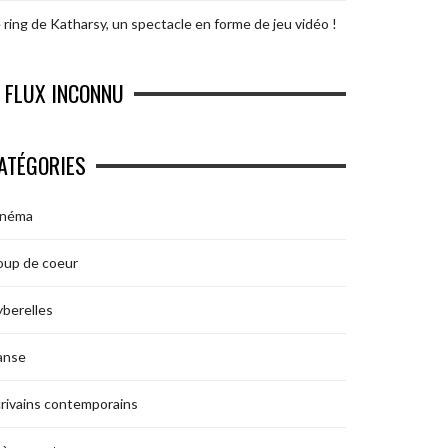
 ring de Katharsy, un spectacle en forme de jeu vidéo !
FLUX INCONNU
ATÉGORIES
inéma
oup de coeur
berelles
anse
rivains contemporains