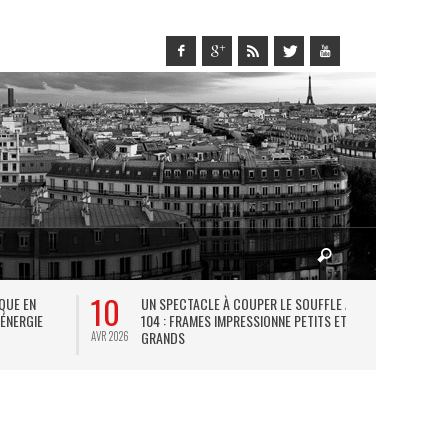
10
27
IQUE EN
UN SPECTACLE À COUPER LE SOUFFLE AU
L
 ÉNERGIE
104 : FRAMES IMPRESSIONNE PETITS ET
TH
GRANDS
AVR 2026
JUIL 2026