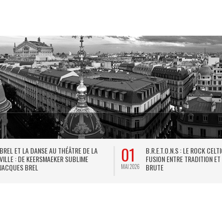
01
BREL ET LA DANSE AU THÉÂTRE DE LA
B.R.E.T.O.N.S : LE ROCK CELT
VILLE : DE KEERSMAEKER SUBLIME
FUSION ENTRE TRADITION ET
JACQUES BREL
BRUTE
MAI 2026