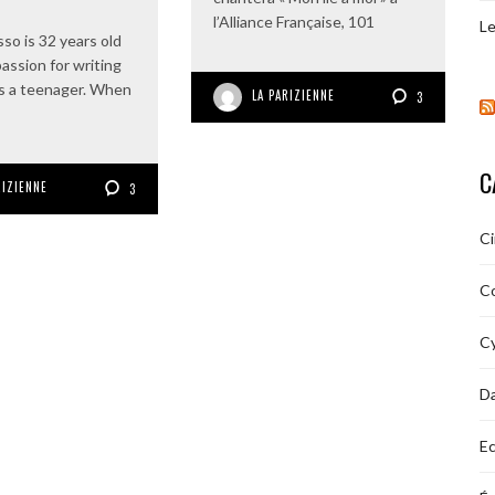
l’Alliance Française, 101
Le
sso is 32 years old
passion for writing
is a teenager. When
LA PARIZIENNE
3
C
RIZIENNE
3
C
C
Cy
D
Ec