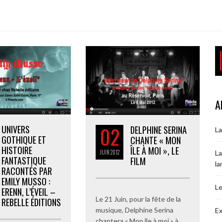
A
02
UNIVERS
DELPHINE SERINA
La
GOTHIQUE ET
CHANTE « MON
HISTOIRE
ÎLE À MOI », LE
JUIN
2012
La
FANTASTIQUE
FILM
la
RACONTÉS PAR
EMILY MUSSO :
Le
ERENN, L’ÉVEIL –
Le 21 Juin, pour la fête de la
REBELLE ÉDITIONS
musique, Delphine Serina
Ex
chantera « Mon île à moi » à