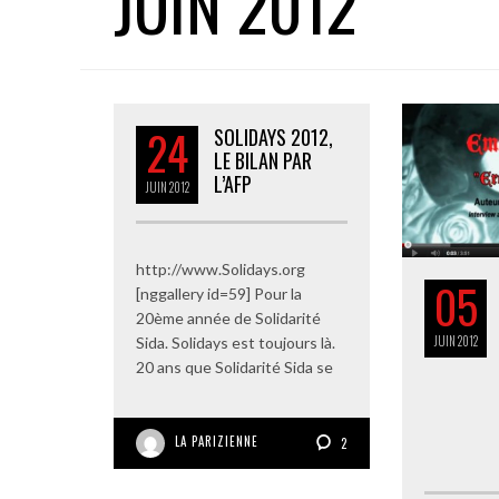
JUIN 2012
24
SOLIDAYS 2012,
LE BILAN PAR
L’AFP
JUIN
2012
http://www.Solidays.org
05
[nggallery id=59] Pour la
20ème année de Solidarité
JUIN
2012
Sida. Solidays est toujours là.
20 ans que Solidarité Sida se
LA PARIZIENNE
2