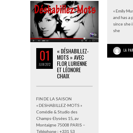
« Emily Mu
and has a 
since she 
she
01
« DÉSHABILLEZ-
LA PA
MOTS » AVEC
FLOR LURIENNE
JUIN
2012
ET LÉONORE
CHAIX
FIN DE LA SAISON
« DESHABILLEZ-MOTS »
Comédie & Studio des
Champs-Elysées 15, av
Montaigne 75008 PARIS –
Téléphone : +331 53