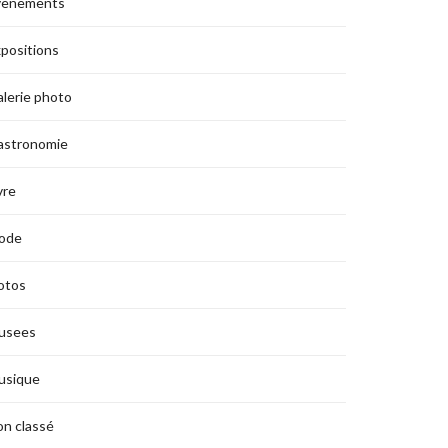
vènements
positions
lerie photo
astronomie
vre
ode
otos
usees
usique
n classé