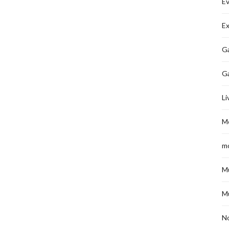
É
Ex
Ga
G
Li
M
m
M
M
No