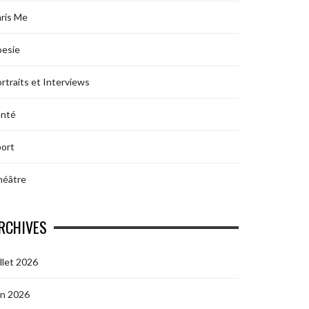
ris Me
oesie
rtraits et Interviews
anté
ort
héâtre
RCHIVES
illet 2026
in 2026