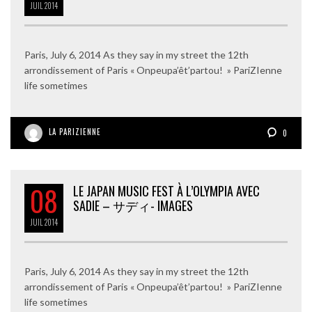
JUIL
2014
Paris, July 6, 2014 As they say in my street the 12th
arrondissement of Paris « Onpeupa’êt’partou! » PariZIenne
life sometimes
LA PARIZIENNE
0
08
LE JAPAN MUSIC FEST À L’OLYMPIA AVEC
SADIE – サディ- IMAGES
JUIL
2014
Paris, July 6, 2014 As they say in my street the 12th
arrondissement of Paris « Onpeupa’êt’partou! » PariZIenne
life sometimes