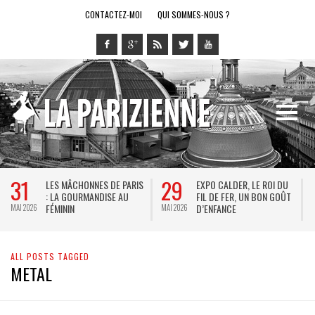
CONTACTEZ-MOI
QUI SOMMES-NOUS ?
31
29
LES MÂCHONNES DE PARIS
EXPO CALDER, LE ROI DU
: LA GOURMANDISE AU
FIL DE FER, UN BON GOÛT
FÉMININ
D’ENFANCE
MAI 2026
MAI 2026
M
ALL POSTS TAGGED
METAL