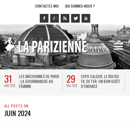
CONTACTEZ-MOI
QUI SOMMES-NOUS ?
31
29
LES MÂCHONNES DE PARIS
EXPO CALDER, LE ROI DU
: LA GOURMANDISE AU
FIL DE FER, UN BON GOÛT
FÉMININ
D’ENFANCE
MAI 2026
MAI 2026
M
ALL POSTS ON
JUIN 2024