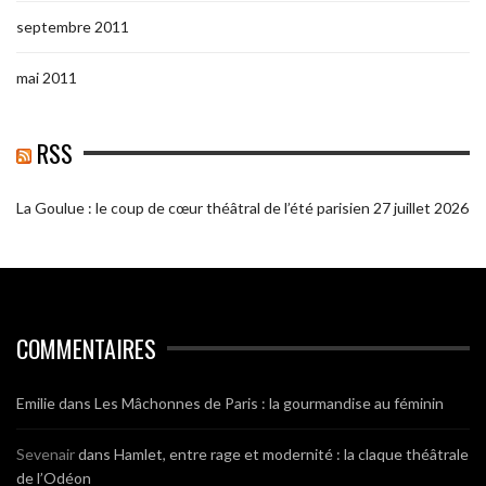
septembre 2011
mai 2011
RSS
La Goulue : le coup de cœur théâtral de l’été parisien
27 juillet 2026
COMMENTAIRES
Emilie
dans
Les Mâchonnes de Paris : la gourmandise au féminin
Sevenair
dans
Hamlet, entre rage et modernité : la claque théâtrale
de l’Odéon