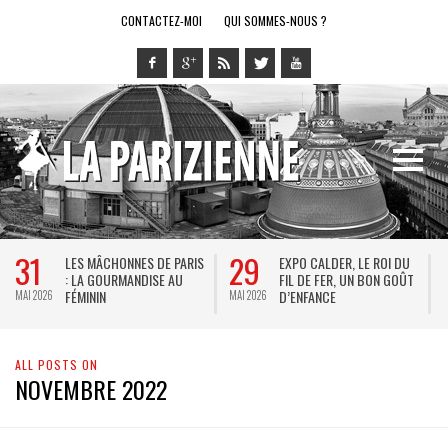
CONTACTEZ-MOI
QUI SOMMES-NOUS ?
31
29
LES MÂCHONNES DE PARIS
EXPO CALDER, LE ROI DU
: LA GOURMANDISE AU
FIL DE FER, UN BON GOÛT
FÉMININ
D’ENFANCE
MAI 2026
MAI 2026
M
ALL POSTS ON
NOVEMBRE 2022