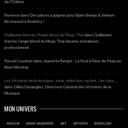
de l’Odéon
Florence
dans
Des places à gagner pour Bjørn Berge & Selwyn
Birchwood à Andrésy !
Guillaume Kerner, l’Ange blond du Muay Thaï
dans
Guillaume
Kerner, l’ange blond du Muay Thaï devenu entraineur
professionnel
Pascal Couzinet
dans
Jeanette Berger : La Soul à Fleur de Peau au
New Morning
Les Victoires de la musique : vote, sélection, cachet... les répo ...
dans
Gilles Desangles, Directeur Général des Victoires de la
Musique
MON UNIVERS
AMOUR
ANNE VASSIVIERE
ART
ARTISTES
BATACLAN