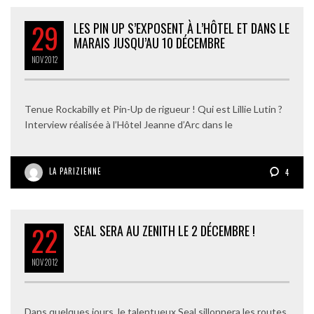
29
LES PIN UP S’EXPOSENT À L’HÔTEL ET DANS LE
MARAIS JUSQU’AU 10 DÉCEMBRE
NOV
2012
Tenue Rockabilly et Pin-Up de rigueur ! Qui est Lillie Lutin ?
Interview réalisée à l’Hôtel Jeanne d’Arc dans le
LA PARIZIENNE
4
22
SEAL SERA AU ZENITH LE 2 DÉCEMBRE !
NOV
2012
Dans quelques jours, le talentueux Seal sillonnera les routes