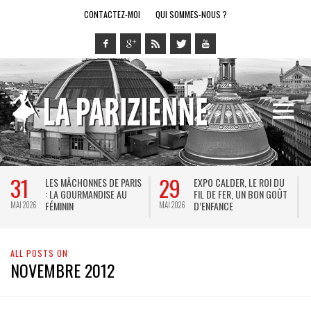
CONTACTEZ-MOI
QUI SOMMES-NOUS ?
31
29
LES MÂCHONNES DE PARIS
EXPO CALDER, LE ROI DU
: LA GOURMANDISE AU
FIL DE FER, UN BON GOÛT
FÉMININ
D’ENFANCE
MAI 2026
MAI 2026
M
ALL POSTS ON
NOVEMBRE 2012