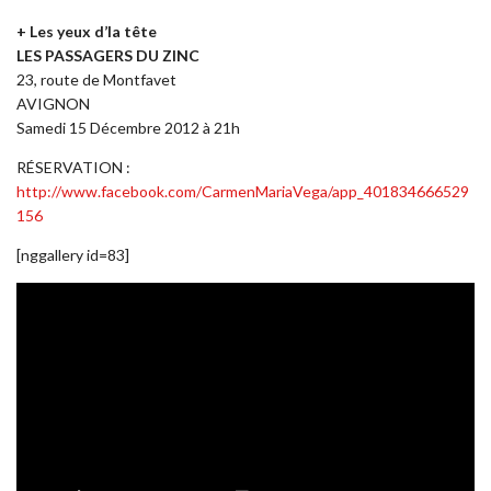
+ Les yeux d’la tête
LES PASSAGERS DU ZINC
23, route de Montfavet
AVIGNON
Samedi 15 Décembre 2012 à 21h
RÉSERVATION :
http://www.facebook.com/CarmenMariaVega/app_401834666529
156
[nggallery id=83]