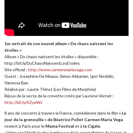
1er extrait de son nouvel album « Du chaos naissent les
étoiles »
Album « Du chaos naissent les étoiles » disponible :
http://bit.ly/DuChaosNaissentLesEtoiles
Site officiel :
http://www.carmenmariavega.com
Guest : Josephine De Meaux, Simon Abkarian, Igor Skreblin,
Vanessa Bax.
Réalisé par : Laurie Thinot (Les Films de Morphée)
Bijoux de la secte de la crevette créés par Laurene Vernet :
http://bit.ly/A2yeWz
8 ans de concerts à travers la France, comédienne dans le film
« Le
jour de la grenouille » de Béatrice Pollet
Carmen Maria Vega
revient à Paris pour le
Mama Festival
et à
la Cigale
.
« Véga est l’étoile la plus lumineuse de la constellation de la Lyre, la