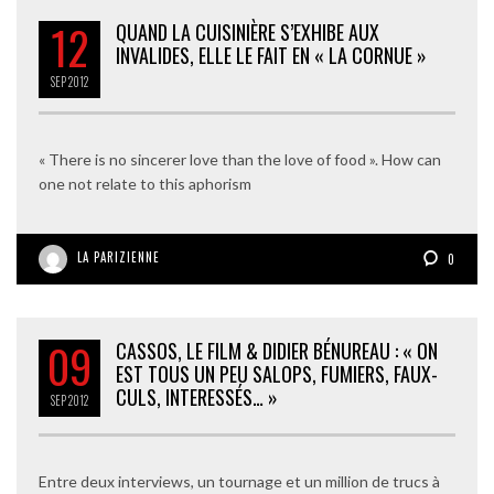
12
QUAND LA CUISINIÈRE S’EXHIBE AUX
INVALIDES, ELLE LE FAIT EN « LA CORNUE »
SEP
2012
« There is no sincerer love than the love of food ». How can
one not relate to this aphorism
LA PARIZIENNE
0
09
CASSOS, LE FILM & DIDIER BÉNUREAU : « ON
EST TOUS UN PEU SALOPS, FUMIERS, FAUX-
CULS, INTERESSÉS… »
SEP
2012
Entre deux interviews, un tournage et un million de trucs à