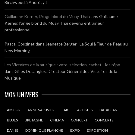
Birchwood à Andrésy !
Guillaume Kerner, l’Ange blond du Muay Thaï
dans
Guillaume
Kerner, l’ange blond du Muay Thaï devenu entraineur
professionnel
Pascal Couzinet
dans
Jeanette Berger : La Soul à Fleur de Peau au
New Morning
Les Victoires de la musique : vote, sélection, cachet... les répo ...
dans
Gilles Desangles, Directeur Général des Victoires de la
Musique
MON UNIVERS
AMOUR
ANNE VASSIVIERE
ART
ARTISTES
BATACLAN
BLUES
BRETAGNE
CINEMA
CONCERT
CONCERTS
DANSE
DOMINIQUE PLANCHE
EXPO
EXPOSITION