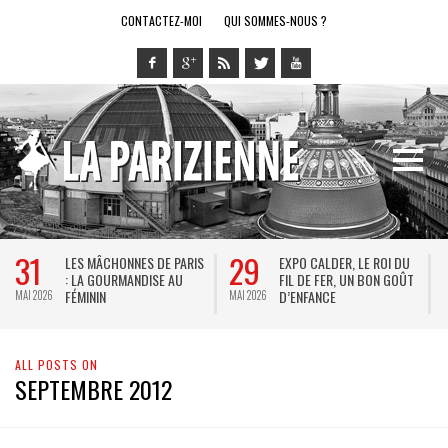
CONTACTEZ-MOI
QUI SOMMES-NOUS ?
31
29
LES MÂCHONNES DE PARIS
EXPO CALDER, LE ROI DU
: LA GOURMANDISE AU
FIL DE FER, UN BON GOÛT
FÉMININ
D’ENFANCE
MAI 2026
MAI 2026
M
ALL POSTS ON
SEPTEMBRE 2012