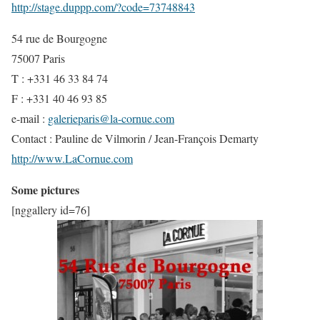
http://stage.duppp.com/?code=73748843
54 rue de Bourgogne
75007 Paris
T : +331 46 33 84 74
F : +331 40 46 93 85
e-mail :
galerieparis@la-cornue.com
Contact : Pauline de Vilmorin / Jean-François Demarty
http://www.LaCornue.com
Some pictures
[nggallery id=76]