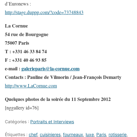
d’Euronews :
http://stage.duppp.com/?code=73748843
La Cornue
54 rue de Bourgogne
75007 Paris
T : +331 46 33 84 74
F : +331 40 46 93 85
e-mail :
galerieparis@la-cornue.com
Contacts : Pauline de Vilmorin / Jean-François Demarty
http://www.LaCornue.com
Quelques photos de la soirée du 11 Septembre 2012
[nggallery id=76]
Catégories :
Portraits et Interviews
Étiquettes :
chef
,
cuisinieres
,
fourneaux
,
luxe
,
Paris
,
rotisserie
,