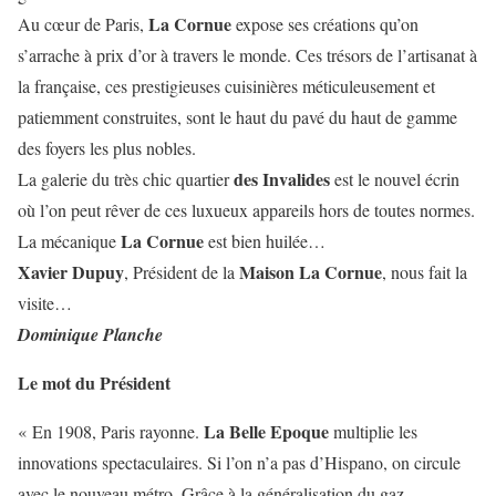
La Cornue
Au cœur de Paris,
expose ses créations qu’on
s’arrache à prix d’or à travers le monde. Ces trésors de l’artisanat à
la française, ces prestigieuses cuisinières méticuleusement et
patiemment construites, sont le haut du pavé du haut de gamme
des foyers les plus nobles.
des Invalides
La galerie du très chic quartier
est le nouvel écrin
où l’on peut rêver de ces luxueux appareils hors de toutes normes.
La Cornue
La mécanique
est bien huilée…
Xavier Dupuy
Maison La Cornue
, Président de la
, nous fait la
visite…
Dominique Planche
Le mot du Président
La Belle Epoque
« En 1908, Paris rayonne.
multiplie les
innovations spectaculaires. Si l’on n’a pas d’Hispano, on circule
avec le nouveau métro. Grâce à la généralisation du gaz