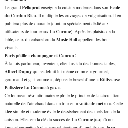
Pellaprat
Ecole
Le grand
enseigne la cuisine moderne dans son
du Cordon Bleu
. Il multiplie les ouvrages de vulgarisation. Il en
publiera plus de quarante (dont un spécialement dédié aux
La Cornue
utilisateurs de fourneaux
). Après les plaisirs de la
Music Hall
table, ceux du cabaret ou du
appellent les bons
vivants.
Paris pétille : champagne et Cancan !
À la fois parfumeur, inventeur, client assidu des bonnes tables,
Albert Dupuy
qui se définit lui-même comme « gourmet,
« Rôtisseuse
gourmand et gastronome », dépose le brevet d’une
Pâtissière La Cornue à gaz »
.
Ce fourneau révolutionnaire exploite le principe de la circulation
« voûte de métro »
naturelle de l’air chaud dans un four en
. Cette
idée simple et moderne évite le dessèchement des mets lors de la
La Cornue
cuisson. Elle sera la clé du succès de
jusqu’à nos
jours et permettra à plusieurs générations d’amphitryons de se