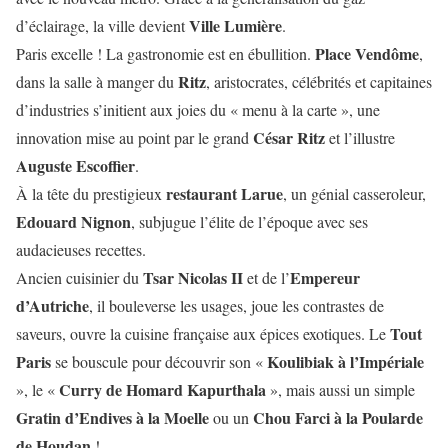
Ville Lumière
d’éclairage, la ville devient
.
Place Vendôme
Paris excelle ! La gastronomie est en ébullition.
,
Ritz
dans la salle à manger du
, aristocrates, célébrités et capitaines
d’industries s’initient aux joies du « menu à la carte », une
César Ritz
innovation mise au point par le grand
et l’illustre
Auguste Escoffier
.
restaurant Larue
À la tête du prestigieux
, un génial casseroleur,
Edouard Nignon
, subjugue l’élite de l’époque avec ses
audacieuses recettes.
Tsar Nicolas II
Empereur
Ancien cuisinier du
et de l’
d’Autriche
, il bouleverse les usages, joue les contrastes de
Tout
saveurs, ouvre la cuisine française aux épices exotiques. Le
Paris
Koulibiak à l’Impériale
se bouscule pour découvrir son «
Curry de Homard Kapurthala
», le «
», mais aussi un simple
Gratin d’Endives à la Moelle
Chou Farci à la Poularde
ou un
de Houdan
!