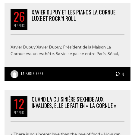
26
XAVIER DUPUY ET LES PIANOS LA CORNUE;
LUXE ET ROCK’N ROLL
SEP
2013
Xavier Dupuy Xavier Dupuy, Président de la Maison La
Cornue est un esthète. Sa vie se passe entre Paris, Séoul,
LA PARIZIENNE
0
12
QUAND LA CUISINIÈRE S’EXHIBE AUX
INVALIDES, ELLE LE FAIT EN « LA CORNUE »
SEP
2012
« There is no sincerer love than the love of food ». How can