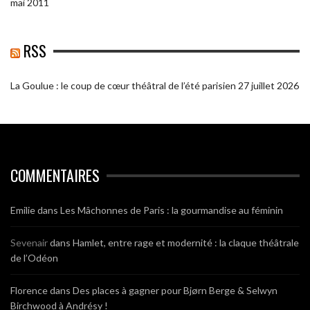
mai 2011
RSS
La Goulue : le coup de cœur théâtral de l’été parisien
27 juillet 2026
COMMENTAIRES
Emilie
dans
Les Mâchonnes de Paris : la gourmandise au féminin
Sevenair
dans
Hamlet, entre rage et modernité : la claque théâtrale
de l’Odéon
Florence
dans
Des places à gagner pour Bjørn Berge & Selwyn
Birchwood à Andrésy !