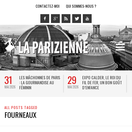
CONTACTEZ-MOI
QUI SOMMES-NOUS ?
31
29
LES MÂCHONNES DE PARIS
EXPO CALDER, LE ROI DU
: LA GOURMANDISE AU
FIL DE FER, UN BON GOÛT
FÉMININ
D’ENFANCE
MAI 2026
MAI 2026
M
ALL POSTS TAGGED
FOURNEAUX