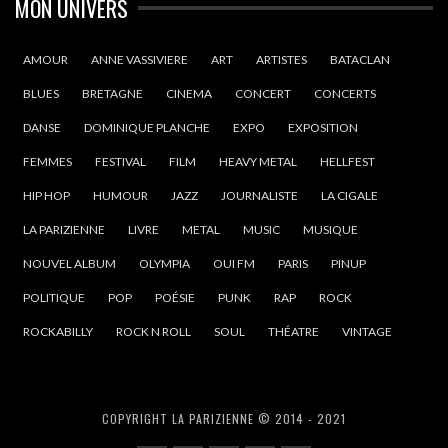
MON UNIVERS
AMOUR
ANNE VASSIVIERE
ART
ARTISTES
BATACLAN
BLUES
BRETAGNE
CINEMA
CONCERT
CONCERTS
DANSE
DOMINIQUE PLANCHE
EXPO
EXPOSITION
FEMMES
FESTIVAL
FILM
HEAVY METAL
HELLFEST
HIP HOP
HUMOUR
JAZZ
JOURNALISTE
LA CIGALE
LA PARIZIENNE
LIVRE
METAL
MUSIC
MUSIQUE
NOUVEL ALBUM
OLYMPIA
OUI FM
PARIS
PINUP
POLITIQUE
POP
POÉSIE
PUNK
RAP
ROCK
ROCKABILLY
ROCK N ROLL
SOUL
THÉATRE
VINTAGE
COPYRIGHT LA PARIZIENNE © 2014 - 2021