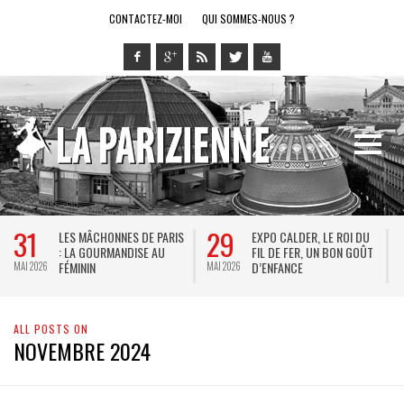
CONTACTEZ-MOI
QUI SOMMES-NOUS ?
31
29
LES MÂCHONNES DE PARIS
EXPO CALDER, LE ROI DU
: LA GOURMANDISE AU
FIL DE FER, UN BON GOÛT
FÉMININ
D’ENFANCE
MAI 2026
MAI 2026
M
ALL POSTS ON
NOVEMBRE 2024