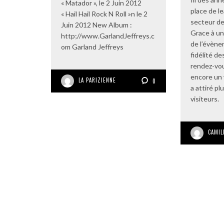
« Matador », le 2 Juin 2012
place de l
« Hail Hail Rock N Roll »n le 2
secteur de
Juin 2012 New Album :
Grace à un
http;//www.GarlandJeffreys.c
de l’évène
om Garland Jeffreys
fidélité d
rendez-vou
encore un 
LA PARIZIENNE
0
a attiré pl
visiteurs.
CAMIL