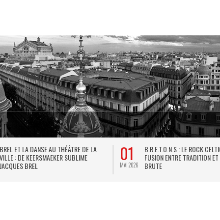
01
BREL ET LA DANSE AU THÉÂTRE DE LA
B.R.E.T.O.N.S : LE ROCK CELT
VILLE : DE KEERSMAEKER SUBLIME
FUSION ENTRE TRADITION ET
JACQUES BREL
BRUTE
MAI 2026