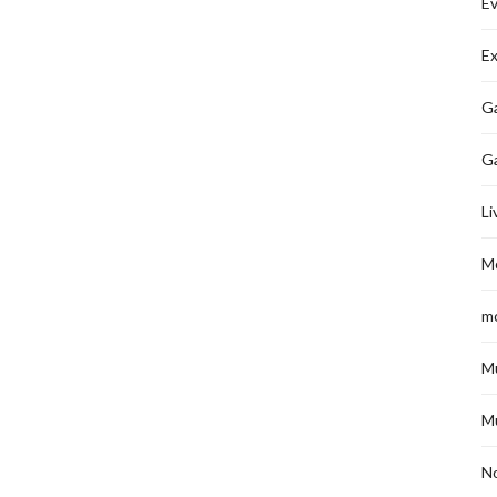
É
Ex
Ga
G
Li
M
m
M
M
No