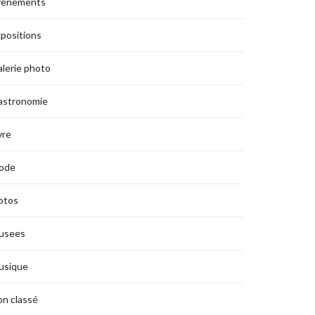
vènements
positions
lerie photo
astronomie
vre
ode
otos
usees
usique
n classé