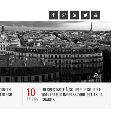
10
27
IQUE EN
UN SPECTACLE À COUPER LE SOUFFLE AU
L
 ÉNERGIE
104 : FRAMES IMPRESSIONNE PETITS ET
TH
GRANDS
AVR 2026
JUIL 2026