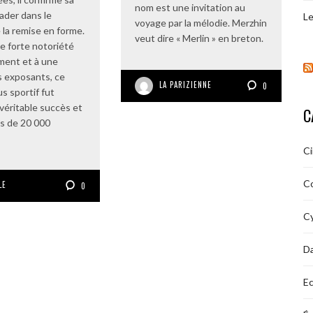
nom est une invitation au
eader dans le
Le
voyage par la mélodie. Merzhin
 la remise en forme.
veut dire « Merlin » en breton.
e forte notoriété
ment et à une
es exposants, ce
LA PARIZIENNE
0
s sportif fut
véritable succès et
C
us de 20 000
C
C
LE
0
Cy
D
Ec