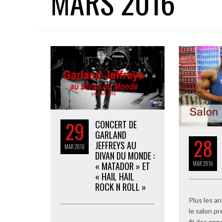
MARS 2016
29
CONCERT DE
GARLAND
28
JEFFREYS AU
MAR
2016
DIVAN DU MONDE :
« MATADOR » ET
MAR
2016
« HAIL HAIL
ROCK N ROLL »
Plus les a
le salon pr
fil des ann