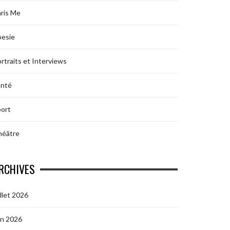
ris Me
oesie
rtraits et Interviews
anté
ort
héâtre
RCHIVES
illet 2026
in 2026