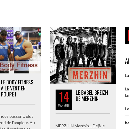
A
La
LE BODY FITNESS
A LE VENT EN
La
14
LE BABEL BREIZH
POUPE !
la
DE MERZHIN
MAR
2016
Le
nnées passent, plus
Ex
end de l’ampleur. Au
MERZHIN Merzhin… Déjà le
ées, il confirme sa