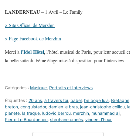
LANDERNEAU
– 1 Avril – Le Family
> Site Officiel de Merzhin
> Page Facebook de Merzhin
l’Idol Hôtel
,
,
Merci à
l’hôtel musical de Paris
pour leur accueil et
la belle suite du 6ème étage mise à disposition pour l’interview
Catégories :
Musique
,
Portraits et Interviews
Étiquettes :
20 ans
,
à travers toi
,
babel
,
be bope lula
,
Bretagne
,
breton
,
conquistador
,
damien le bras
,
jean-christophe colliou
,
la
planete
,
la traque
,
ludovic berrou
,
merzhin
,
muhammad ali
,
Pierre Le Bourdonnec
,
stéphane omnés
,
vincent l'hour