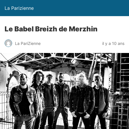
La Parizienne
Le Babel Breizh de Merzhin
La PariZienne
il y a 10 ans