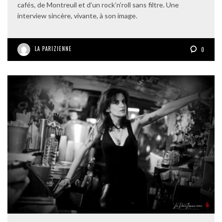
cafés, de Montreuil et d’un rock’n’roll sans filtre. Une
interview sincère, vivante, à son image.
LA PARIZIENNE
0