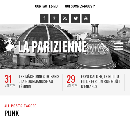
CONTACTEZ-MOI
QUI SOMMES-NOUS ?
31
29
LES MÂCHONNES DE PARIS
EXPO CALDER, LE ROI DU
: LA GOURMANDISE AU
FIL DE FER, UN BON GOÛT
FÉMININ
D’ENFANCE
MAI 2026
MAI 2026
M
ALL POSTS TAGGED
PUNK