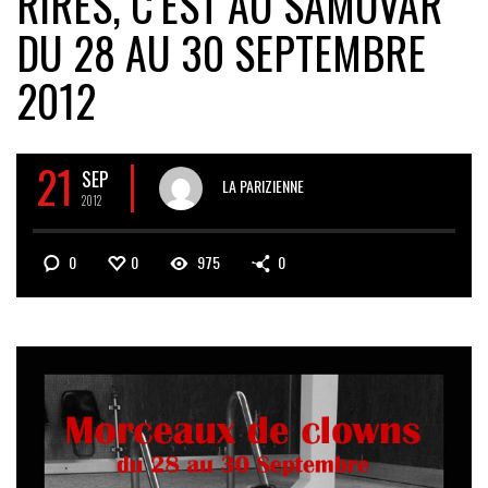
RIRES, C’EST AU SAMOVAR
DU 28 AU 30 SEPTEMBRE
2012
21
SEP
LA PARIZIENNE
2012
0
0
975
0