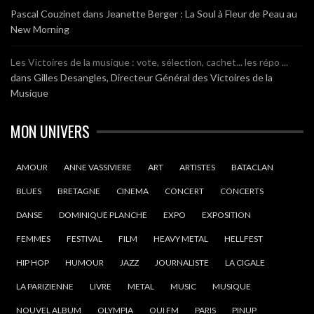
Pascal Couzinet
dans
Jeanette Berger : La Soul à Fleur de Peau au
New Morning
Les Victoires de la musique : vote, sélection, cachet... les répo ...
dans
Gilles Desangles, Directeur Général des Victoires de la
Musique
MON UNIVERS
AMOUR
ANNE VASSIVIERE
ART
ARTISTES
BATACLAN
BLUES
BRETAGNE
CINEMA
CONCERT
CONCERTS
DANSE
DOMINIQUE PLANCHE
EXPO
EXPOSITION
FEMMES
FESTIVAL
FILM
HEAVY METAL
HELLFEST
HIP HOP
HUMOUR
JAZZ
JOURNALISTE
LA CIGALE
LA PARIZIENNE
LIVRE
METAL
MUSIC
MUSIQUE
NOUVEL ALBUM
OLYMPIA
OUI FM
PARIS
PINUP