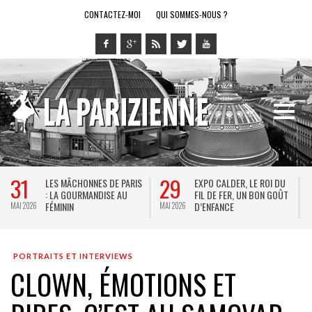
CONTACTEZ-MOI
QUI SOMMES-NOUS ?
31
29
LES MÂCHONNES DE PARIS
EXPO CALDER, LE ROI DU
: LA GOURMANDISE AU
FIL DE FER, UN BON GOÛT
FÉMININ
D’ENFANCE
MAI 2026
MAI 2026
M
PORTRAITS ET INTERVIEWS
CLOWN, ÉMOTIONS ET