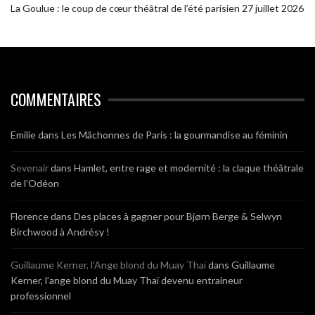
La Goulue : le coup de cœur théâtral de l’été parisien
27 juillet 2026
COMMENTAIRES
Emilie
dans
Les Mâchonnes de Paris : la gourmandise au féminin
Sevenair
dans
Hamlet, entre rage et modernité : la claque théâtrale
de l’Odéon
Florence
dans
Des places à gagner pour Bjørn Berge & Selwyn
Birchwood à Andrésy !
Guillaume Kerner, l’Ange blond du Muay Thaï
dans
Guillaume
Kerner, l’ange blond du Muay Thaï devenu entraineur
professionnel