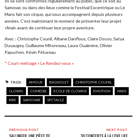
Ils se sont confrontés régulièrement au public, que ce soit au
Samovar, ou dans des lieux comme le Festival Excentrique ou Le
Mans fait son cirque, qui nous accompagnent depuis plusieurs
années. C’est maintenant le moment de présenter leur projet
«final» avant de continuer leur propre aventure.
Avec : Christophe Counil, Albane Danflous, Claire Dosso, Satya
Dusaugey, Guillaume Mitonneau, Laura Ouaknine, Olivier
Papuchon, Kévin Pétureau
* Court-métrage « Le Rendez-vous »
TAGS:
AMOUR
BAGNOLET
CHRISTOPHE COUNIL
CLOWN;
COMEDIE
ECOLE DE CLOWNS
EMOTION
PARIS
RIRE
SAMOVAR
SPCTACLE
PREVIOUS POST
NEXT POST
SALLINGER, UNE PIÈCE DE
30 CONCERTS À LA LOVE LIFE