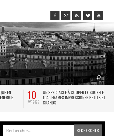
10
27
IQUE EN
UN SPECTACLE À COUPER LE SOUFFLE AU
L
 ÉNERGIE
104 : FRAMES IMPRESSIONNE PETITS ET
TH
GRANDS
AVR 2026
JUIL 2026