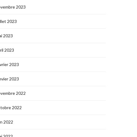
ovembre 2023
illet 2023
i 2023
ril 2023
vrier 2023
nvier 2023
ovembre 2022
ctobre 2022
in 2022
i 2022