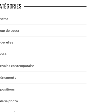
ATÉGORIES
inéma
oup de coeur
berelles
anse
rivains contemporains
vènements
positions
lerie photo