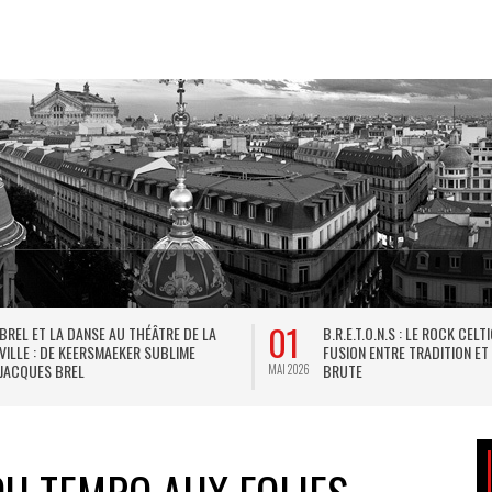
01
BREL ET LA DANSE AU THÉÂTRE DE LA
B.R.E.T.O.N.S : LE ROCK CELT
VILLE : DE KEERSMAEKER SUBLIME
FUSION ENTRE TRADITION ET
JACQUES BREL
BRUTE
MAI 2026