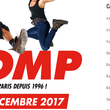
C
C
C
Cy
D
Ec
É
Ex
Ga