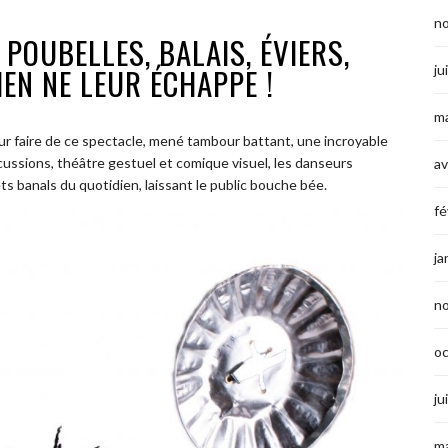
n
 POUBELLES, BALAIS, ÉVIERS,
IEN NE LEUR ÉCHAPPE !
ju
ma
r faire de ce spectacle, mené tambour battant, une incroyable
ussions, théâtre gestuel et comique visuel, les danseurs
av
 banals du quotidien, laissant le public bouche bée.
fé
ja
n
o
ju
ma