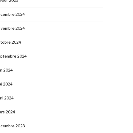
nvier 2025
écembre 2024
ovembre 2024
ctobre 2024
eptembre 2024
in 2024
i 2024
ril 2024
ars 2024
écembre 2023