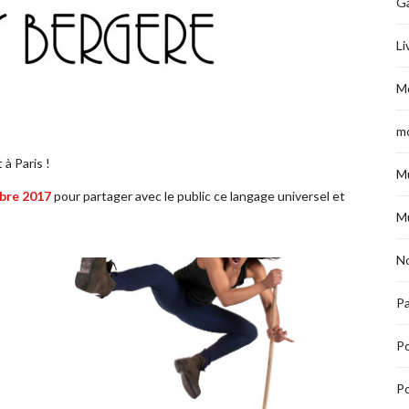
G
Li
M
m
à Paris !
M
mbre 2017
pour partager avec le public ce langage universel et
M
No
Pa
P
Po