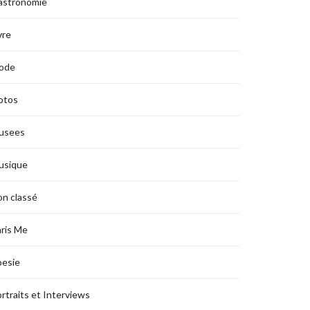
astronomie
vre
ode
otos
usees
usique
n classé
ris Me
oesie
rtraits et Interviews