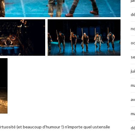
ja
d
n
o
s
ju
ma
av
m
irtuosité (et beaucoup d’humour !) n’importe quel ustensile
d