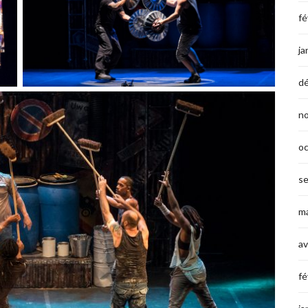
fé
ja
d
n
o
s
ma
av
fé