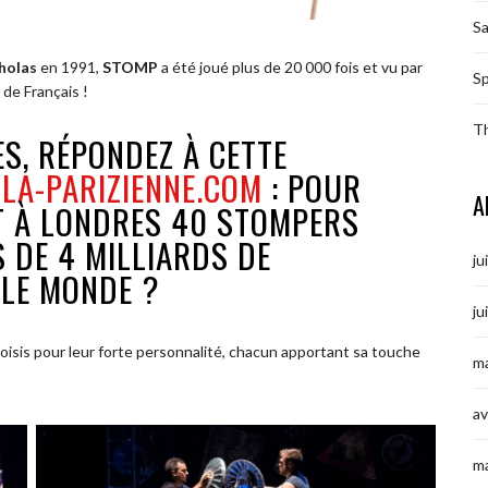
S
holas
en 1991,
STOMP
a été joué plus de 20 000 fois et vu par
Sp
 de Français !
T
S, RÉPONDEZ À CETTE
 LA-PARIZIENNE.COM
: POUR
A
 À LONDRES 40 STOMPERS
 DE 4 MILLIARDS DE
ju
 LE MONDE ?
ju
oisis pour leur forte personnalité, chacun apportant sa touche
ma
av
m