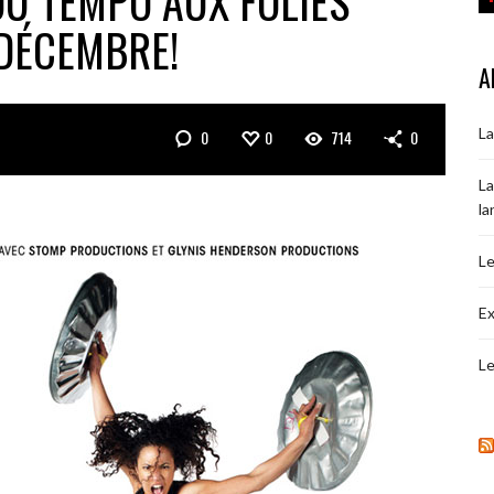
DU TEMPO AUX FOLIES
 DÉCEMBRE!
A
La
0
0
714
0
La
la
Le
Ex
Le