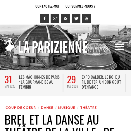
CONTACTEZ-MOI
QUI SOMMES-NOUS ?
28
14
EXPO CALDER, LE ROI DU
LE RING DE KATHARSY, UN
FIL DE FER, UN BON GOÛT
SPECTACLE EN FORME DE
T
D’ENFANCE
JEU VIDÉO !
6
MAI 2026
MAI 2026
COUP DE COEUR
DANSE
MUSIQUE
THÉÂTRE
BREL ET LA DANSE AU