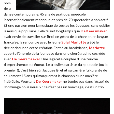
nom
de la
danse contemporaine, 45 ans de pratique, uneécole
internationalement reconnue et près de 70 spectacles à son actif.
Et une passion pour la musique de toutes les époques, sans oublier
la musique populaire. Cela faisait longtemps que
De Keersmaker
avait envie de travailler sur
Brel
, ce géant de la chanson en langue
française, la rencontre avec le jeune
Solal Mariotte
a été le
déclencheur de cette création. Formé au breakdance,
Mariotte
apporte l’énergie de la jeunesse dans une chorégraphie cocréée
avec
De Keersmaeker
.
Une légèreté couplée d’une touche
d’impertinence qui émeut. Le troisième artiste du spectacle (ou le
premier !), c’est bien sûr Jacques
Brel
et sa carrière fulgurante de
seulement 15 ans qui marqueront la chanson d’une manière
indélébile. Pourtant
De Keersmaker
ne tombe pas dans l’écueil de
l’hommage poussiéreux : ce n’est pas un hommage, c’est un trio.