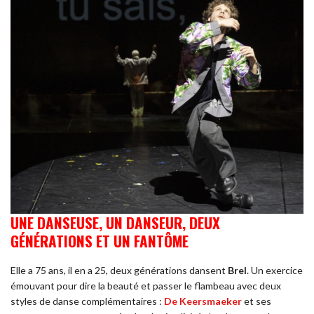
UNE DANSEUSE, UN DANSEUR, DEUX
GÉNÉRATIONS ET UN FANTÔME
Elle a 75 ans, il en a 25, deux générations dansent
Brel
. Un exercice
émouvant pour dire la beauté et passer le flambeau avec deux
styles de danse complémentaires :
De Keersmaeker
et ses