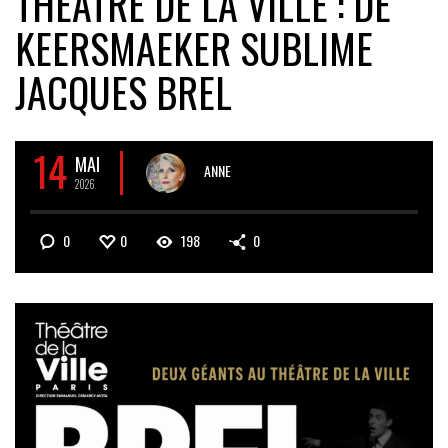
THÉÂTRE DE LA VILLE : DE
KEERSMAEKER SUBLIME
JACQUES BREL
14
MAI
ANNE
2026
0
0
198
0