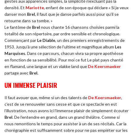
gestes aux apparences simples, la simplicité n’excluant pas la
densité. Et
Mariotte
, enfant de son époque qui déclare « Si je veux
danser mon
Brel
, il faut que je danse parfois aussi pour qu’il se
retourne dans sa tombe. »
Le fantôme de
Brel
nous chante 16 chansons choisies parmi la
totalité de son répertoire, par ordre sensible et chronologique.
Commençant par
Le Diable
, un des premiers enregistrements de
1953. Jusqu’à une sélection de l’ultime et magnifique album
Les
Marquises
. Dans ce parcours, chacun vivra sa propre apothéose
en fonction de sa sensibilité. Pour moi ce fut Le plat pays chanté
en flamand, une langue et un vlakke land que
De Keersmaeker
partage avec
Brel.
UN IMMENSE PLAISIR
Il faut avouer que, même si un des talents de
De Keersmaeker
,
c’est de se renouveler sans cesse et que ce spectacle en est
l’illustration, nous avons ici l’immense plaisir de simplement écouter
Brel
. De l’entendre en grand, dans un grand théâtre. Comme si
nous remontions le temps pour assister à un de ses récitals. Car la
chorégraphie est suffisamment sobre pour ne pas empiéter sur les