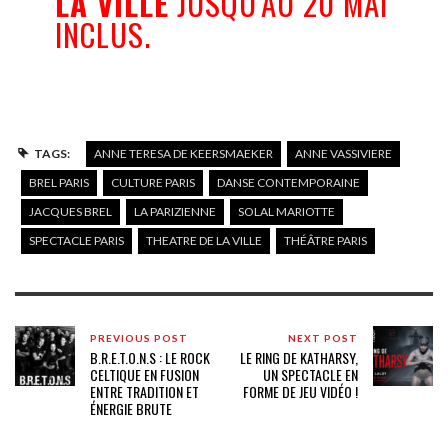
LA VILLE
JUSQU’AU 20 MAI
INCLUS.
TAGS:
ANNE TERESA DE KEERSMAEKER
ANNE VASSIVIERE
BREL PARIS
CULTURE PARIS
DANSE CONTEMPORAINE
JACQUES BREL
LA PARIZIENNE
SOLAL MARIOTTE
SPECTACLE PARIS
THEATRE DE LA VILLE
THÉÂTRE PARIS
PREVIOUS POST
NEXT POST
B.R.E.T.O.N.S : LE ROCK
LE RING DE KATHARSY,
CELTIQUE EN FUSION
UN SPECTACLE EN
ENTRE TRADITION ET
FORME DE JEU VIDÉO !
ÉNERGIE BRUTE