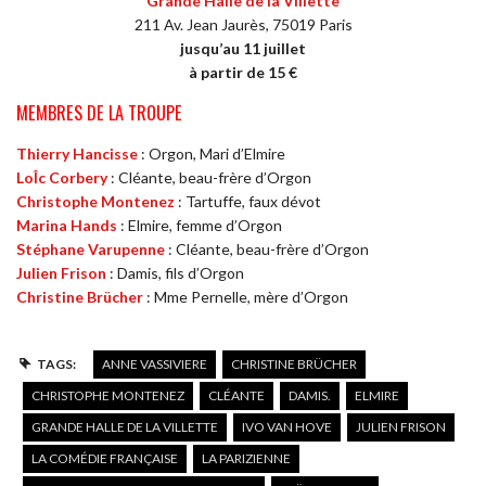
Grande Halle de la Villette
211 Av. Jean Jaurès, 75019 Paris
jusqu’au 11 juillet
à partir de 15 €
MEMBRES DE LA TROUPE
Thierry Hancisse
: Orgon, Mari d’Elmire
LoÎc Corbery
: Cléante, beau-frère d’Orgon
Christophe Montenez
: Tartuffe, faux dévot
Marina Hands
: Elmire, femme d’Orgon
Stéphane Varupenne
: Cléante, beau-frère d’Orgon
Julien Frison
: Damis, fils d’Orgon
Christine Brücher
: Mme Pernelle, mère d’Orgon
TAGS:
ANNE VASSIVIERE
CHRISTINE BRÜCHER
CHRISTOPHE MONTENEZ
CLÉANTE
DAMIS.
ELMIRE
GRANDE HALLE DE LA VILLETTE
IVO VAN HOVE
JULIEN FRISON
LA COMÉDIE FRANÇAISE
LA PARIZIENNE