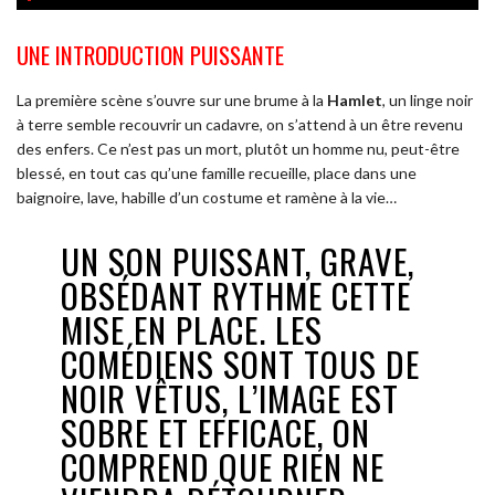
UNE INTRODUCTION PUISSANTE
La première scène s’ouvre sur une brume à la
Hamlet
, un linge noir
à terre semble recouvrir un cadavre, on s’attend à un être revenu
des enfers. Ce n’est pas un mort, plutôt un homme nu, peut-être
blessé, en tout cas qu’une famille recueille, place dans une
baignoire, lave, habille d’un costume et ramène à la vie…
UN SON PUISSANT, GRAVE,
OBSÉDANT RYTHME CETTE
MISE EN PLACE. LES
COMÉDIENS SONT TOUS DE
NOIR VÊTUS, L’IMAGE EST
SOBRE ET EFFICACE, ON
COMPREND QUE RIEN NE