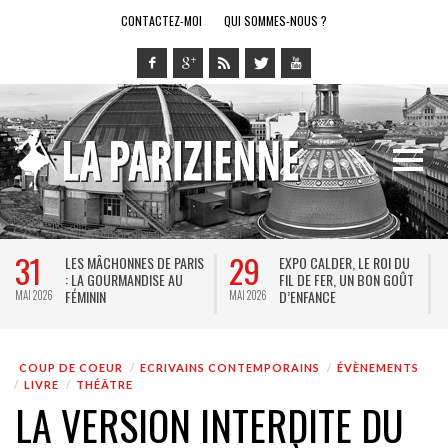
CONTACTEZ-MOI
QUI SOMMES-NOUS ?
9
28
14
EXPO CALDER, LE ROI DU
LE RING DE KATHARSY, UN
FIL DE FER, UN BON GOÛT
SPECTACLE EN FORME DE
D’ENFANCE
JEU VIDÉO !
 2026
MAI 2026
MAI 202
COUP DE COEUR
ECRIVAINS CONTEMPORAINS
ÉVÈNEMENTS
LIVRE
THÉÂTRE
LA VERSION INTERDITE DU