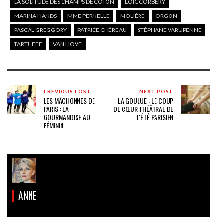
LA SOLITUDE DES CHAMPS DE COTON
LOÏC CORBERY
MARINA HANDS
MME PERNELLE
MOLIÈRE
ORGON
PASCAL GREGGORY
PATRICE CHÉREAU
STÉPHANE VARUPENNE
TARTUFFE
VAN HOVE
PREVIOUS POST
NEXT POST
LES MÂCHONNES DE
LA GOULUE : LE COUP
PARIS : LA
DE CŒUR THÉÂTRAL DE
GOURMANDISE AU
L'ÉTÉ PARISIEN
FÉMININ
ANNE