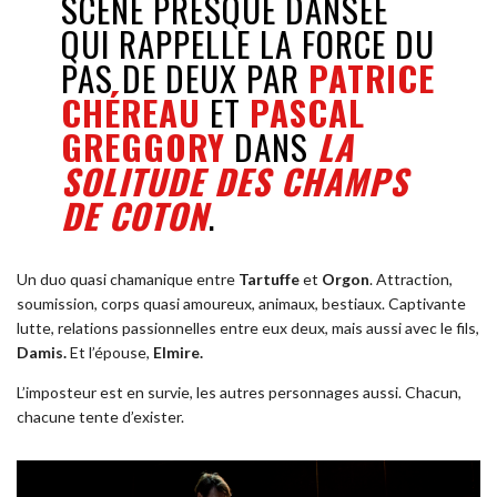
SCÈNE PRESQUE DANSÉE
QUI RAPPELLE LA FORCE DU
PAS DE DEUX PAR
PATRICE
CHÉREAU
ET
PASCAL
GREGGORY
DANS
LA
SOLITUDE DES CHAMPS
DE COTON
.
Un duo quasi chamanique entre
Tartuffe
et
Orgon
. Attraction,
soumission, corps quasi amoureux, animaux, bestiaux. Captivante
lutte, relations passionnelles entre eux deux, mais aussi avec le fils,
Damis.
Et l’épouse,
Elmire.
L’imposteur est en survie, les autres personnages aussi. Chacun,
chacune tente d’exister.