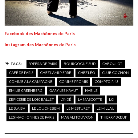
Facebook des Machônnes de Paris
Instagram des Machônnes de Paris
TAGS:
'OPÉRA DE PARIS
BOURGOGNE SUD
CABOULOT
CAFÉ DE PARIS
CHEZ L'AMI PIERRE
CHEZ LÉO
CLUB COCHON
COMME À LA CAMPAGNE
COMME PROMIS
COMPTOIR 43
EMILIE GREENBERG
GARY LEE KRAUT
HABILE
L'EPICERIE DE LOIC BALLET
L'INDÉ
LA MASCOTTE
LCI
LE B.A.BA
LE LOUCHEBEM
LE MESTURET
LE MILLAU
LES MACHONNES DE PARIS
MAGALI TOUVRON
THIERRY BŒUF