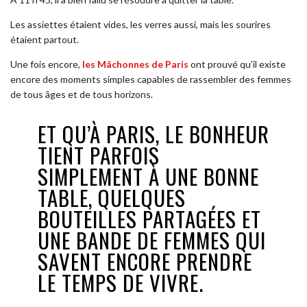
Les assiettes étaient vides, les verres aussi, mais les sourires
étaient partout.
Une fois encore,
les Mâchonnes de Paris
ont prouvé qu’il existe
encore des moments simples capables de rassembler des femmes
de tous âges et de tous horizons.
ET QU’À PARIS, LE BONHEUR
TIENT PARFOIS
SIMPLEMENT À UNE BONNE
TABLE, QUELQUES
BOUTEILLES PARTAGÉES ET
UNE BANDE DE FEMMES QUI
SAVENT ENCORE PRENDRE
LE TEMPS DE VIVRE.