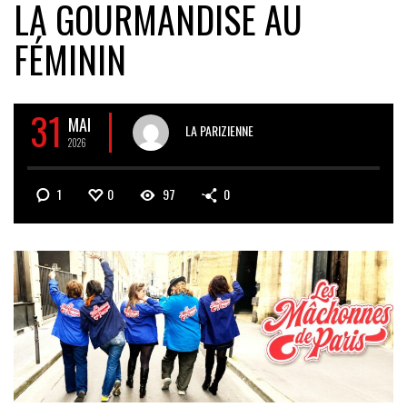
LA GOURMANDISE AU
FÉMININ
31
MAI
LA PARIZIENNE
2026
1
0
97
0