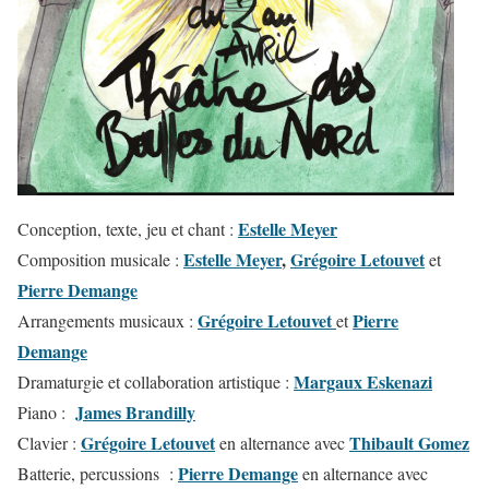
Estelle Meyer
Conception, texte, jeu et chant :
Estelle Meyer
,
Grégoire Letouvet
Composition musicale :
et
Pierre Demange
Grégoire Letouvet
Pierre
Arrangements musicaux :
et
Demange
Margaux Eskenazi
Dramaturgie et collaboration artistique :
James Brandilly
Piano :
Grégoire Letouvet
T
hibault Gomez
Clavier :
en alternance avec
Pierre Demange
Batterie, percussions :
en alternance avec