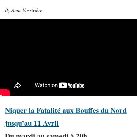
By Anne Vassivière
Niquer la Fatalité aux Bouffes du Nord
jusqu’au 11 Avril
Du mardi au samedi à 20h