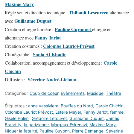
Maxime Mary
Thibault Lescureen
Régie son et direction technique :
alternance
Guillaume Duguet
avec
Pauline Guyonnet
Création et régie lumière :
et régie en
Fanny Jarlot
alternance avec
Colombe Lauriot-Prévost
Création costumes :
Sonia Al Khadir
Chorégraphe :
Carole
Collaboration, accompagnement et développement :
Chichin
Séverine André-Liebaut
Diffusion :
Catégories :
Coup de coeur
,
Évènements
,
Musique
,
Théâtre
Étiquettes :
anne vassiviere
,
Bouffes du Nord
,
Carole Chichin
,
Colombe Lauriot Prévost
,
Estelle Meyer
,
Fanny Jarlot
,
femme
,
Gisèle Halimi
,
Grégoire Letouvet
,
Guillaume Duguet
,
James
Brandilly
,
la parizienne
,
Margaux Eskenazi
,
Maxime Mary
,
Niquer la fatalité
,
Pauline Guyonn
,
Pierre Demange
,
Séverine