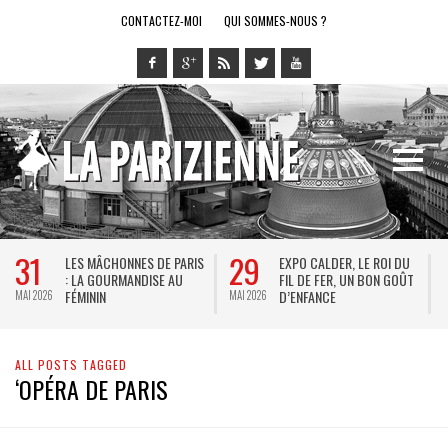
CONTACTEZ-MOI
QUI SOMMES-NOUS ?
31
29
LES MÂCHONNES DE PARIS
EXPO CALDER, LE ROI DU
: LA GOURMANDISE AU
FIL DE FER, UN BON GOÛT
FÉMININ
D’ENFANCE
MAI 2026
MAI 2026
M
ALL POSTS TAGGED
‘OPÉRA DE PARIS