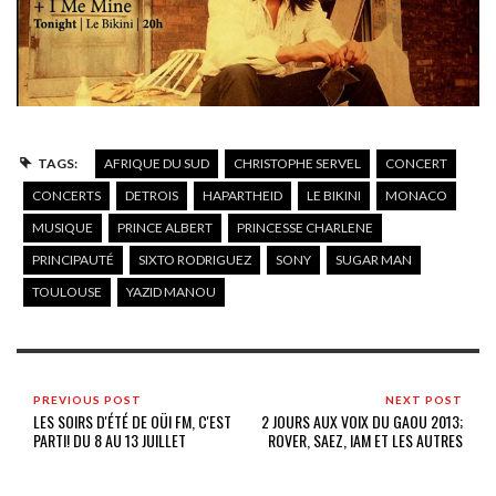
TAGS:
AFRIQUE DU SUD
CHRISTOPHE SERVEL
CONCERT
CONCERTS
DETROIS
HAPARTHEID
LE BIKINI
MONACO
MUSIQUE
PRINCE ALBERT
PRINCESSE CHARLENE
PRINCIPAUTÉ
SIXTO RODRIGUEZ
SONY
SUGAR MAN
TOULOUSE
YAZID MANOU
PREVIOUS POST
NEXT POST
LES SOIRS D'ÉTÉ DE OÜI FM, C'EST
2 JOURS AUX VOIX DU GAOU 2013;
PARTI! DU 8 AU 13 JUILLET
ROVER, SAEZ, IAM ET LES AUTRES