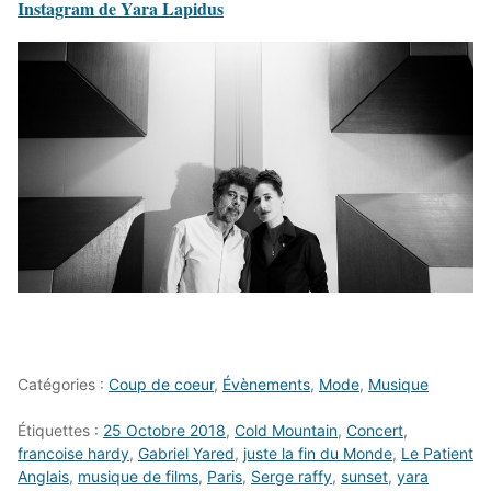
Instagram de Yara Lapidus
Catégories :
Coup de coeur
,
Évènements
,
Mode
,
Musique
Étiquettes :
25 Octobre 2018
,
Cold Mountain
,
Concert
,
francoise hardy
,
Gabriel Yared
,
juste la fin du Monde
,
Le Patient
Anglais
,
musique de films
,
Paris
,
Serge raffy
,
sunset
,
yara