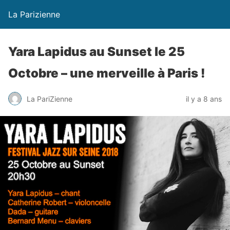
La Parizienne
Yara Lapidus au Sunset le 25
Octobre – une merveille à Paris !
La PariZienne
il y a 8 ans