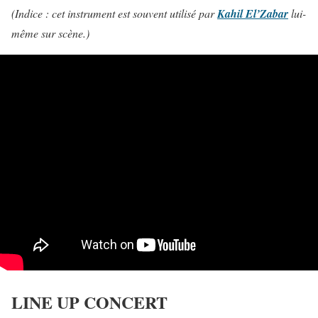
(Indice : cet instrument est souvent utilisé par
Kahil El’Zabar
lui-
même sur scène.)
LINE UP CONCERT