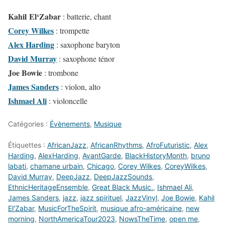
Kahil
El
‘Zabar
: batterie, chant
Corey Wilkes
: trompette
Alex Harding
: saxophone baryton
David Murray
: saxophone ténor
Joe Bowie
: trombone
James Sanders
: violon, alto
Ishmael Ali
: violoncelle
Catégories :
Évènements
,
Musique
Étiquettes :
AfricanJazz
,
AfricanRhythms
,
AfroFuturistic
,
Alex
Harding
,
AlexHarding
,
AvantGarde
,
BlackHistoryMonth
,
bruno
labati
,
chamane urbain
,
Chicago
,
Corey Wilkes
,
CoreyWilkes
,
David Murray
,
DeepJazz
,
DeepJazzSounds
,
EthnicHeritageEnsemble
,
Great Black Music.
,
Ishmael Ali
,
James Sanders
,
jazz
,
jazz spirituel
,
JazzVinyl
,
Joe Bowie
,
Kahil
El'Zabar
,
MusicForTheSpirit
,
musique afro-américaine
,
new
morning
,
NorthAmericaTour2023
,
NowsTheTime
,
open me
,