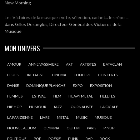
New Morning
Les Victoires de la musique : vote, sélection, cachet... les répo ...
dans
Gilles Desangles, Directeur Général des Victoires de la
Musique
MON UNIVERS
AMOUR
ANNE VASSIVIERE
ART
ARTISTES
BATACLAN
BLUES
BRETAGNE
CINEMA
CONCERT
CONCERTS
DANSE
DOMINIQUE PLANCHE
EXPO
EXPOSITION
FEMMES
FESTIVAL
FILM
HEAVY METAL
HELLFEST
HIP HOP
HUMOUR
JAZZ
JOURNALISTE
LA CIGALE
LA PARIZIENNE
LIVRE
METAL
MUSIC
MUSIQUE
NOUVEL ALBUM
OLYMPIA
OUI FM
PARIS
PINUP
POLITIQUE
POP
POÉSIE
PUNK
RAP
ROCK