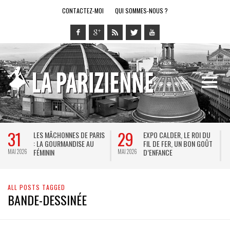
CONTACTEZ-MOI
QUI SOMMES-NOUS ?
31
29
LES MÂCHONNES DE PARIS
EXPO CALDER, LE ROI DU
: LA GOURMANDISE AU
FIL DE FER, UN BON GOÛT
FÉMININ
D’ENFANCE
MAI 2026
MAI 2026
M
ALL POSTS TAGGED
BANDE-DESSINÉE